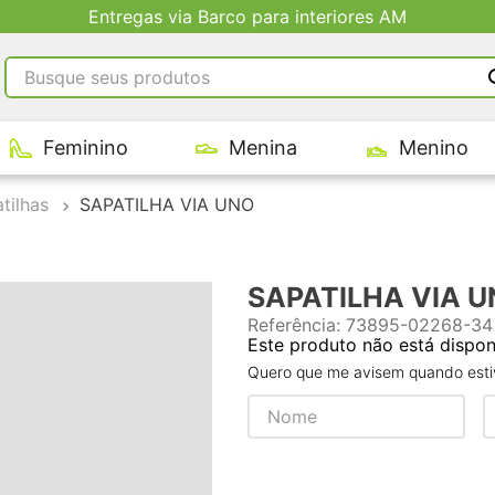
Entregas via Barco para interiores AM
Busque seus produtos
RMOS MAIS BUSCADOS
Feminino
Menina
Menino
tênis masculino
tenis feminino
tilhas
SAPATILHA VIA UNO
kenner
adidas
SAPATILHA VIA 
tenis
Referência
:
73895-02268-34
Este produto não está dispo
Quero que me avisem quando estiv