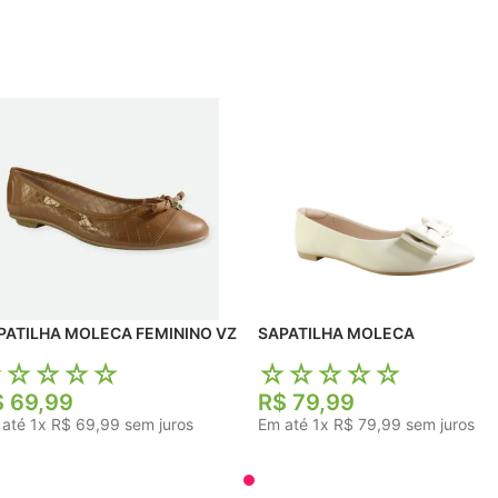
SAPATILHA MOLECA FEMININO VZ
SAPATILHA MOLECA
☆
☆
☆
☆
☆
☆
☆
☆
☆
☆
$
69
,
99
R$
79
,
99
 até
1
x
R$
69
,
99
sem juros
Em até
1
x
R$
79
,
99
sem juros