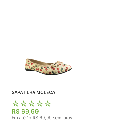
SAPATILHA MOLECA
☆
☆
☆
☆
☆
R$
69
,
99
Em até
1
x
R$
69
,
99
sem juros