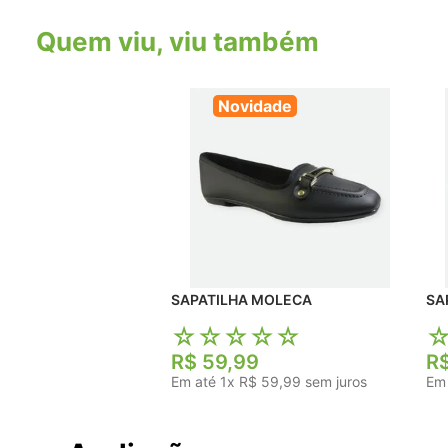
Quem viu, viu também
Novidade
SAPATILHA MOLECA
☆
☆
☆
☆
☆
R$
59
,
99
R
Em até
1
x
R$
59
,
99
sem juros
Em