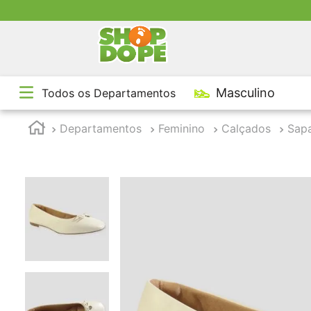
TE
Masculino
Todos os Departamentos
1
º
2
º
Departamentos
Feminino
Calçados
Sapa
3
º
4
º
5
º