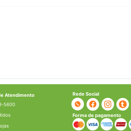
Rede Social
de Atendimento
3-5600
didos
Forma de pagamento
ojas