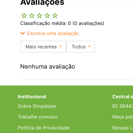
Avaliações
☆
☆
☆
☆
☆
Classificação média: 0
(0 avaliações)
Escreva uma avaliação
Mais recentes
Todos
Adicionar avaliação
Nenhuma avaliação
Título
Avalie o produto de 1 a 5 estrelas
Institucional
Central 
★
★
★
★
★
Sobre Shopdope
92 9944
Seu nome
Trabalhe conosco
Meus pe
Política de Privacidade
Nossas L