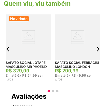
Quem viu, viu também
Costura Celeiro Artesanal: A tradicional costura
aparente na parte frontal desenha a silhueta do
sapato, reforçando a estrutura e destacando o
formato do bico arredondado com elegância.
Novidade
A
Interior Confortável: Forrado em material
antitranspirante com palmilha espessa e macia,
projetada para manter os pés secos, arejados e
confortáveis durante todo o dia.
j
SAPATO SOCIAL JOTAPE
SAPATO SOCIAL FERRACINI
MASCULINO AIR PHOENIX
MASCULINO LONDON
R$
329
,
99
R$
299
,
99
Em até
6
x
R$
54
,
99
sem
Em até
6
x
R$
49
,
99
sem
juros
juros
Avaliações