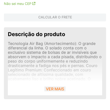
Não sei meu CEP
CALCULAR O FRETE
Descrição do produto
Tecnologia Air Bag (Amortecimento): O grande
diferencial da linha. O solado conta com o
exclusivo sistema de bolsas de ar invisíveis que
absorvem o impacto a cada pisada, distribuindo o
peso do corpo uniformemente e reduzindo
drasticamente a fadiga nos pés e pernas. Couro
Legítimo Premium: Confeccionado em couro
selecionado de altíssima qualidade, com
acabamento liso e brilho nobre acetinado. O
material se molda perfeitamente ao formato do
pé com o uso, garantindo durabilidade
VER MAIS
excepcional. Gravata de Metal Exclusiva:
Apresenta um elegante detalhe em metal
escovado sobre o peito do pé, assinatura do
design refinado da JotaPe que adiciona
modernidade ao modelo slip-on (calce fácil).