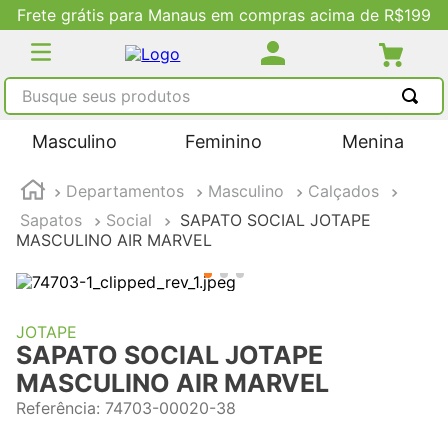
Frete grátis para Manaus em compras acima de R$199
Busque seus produtos
TERMOS MAIS BUSCADOS
Masculino
Feminino
Menina
1
º
tênis masculino
Departamentos
Masculino
Calçados
2
º
tenis feminino
Sapatos
Social
SAPATO SOCIAL JOTAPE
3
º
kenner
MASCULINO AIR MARVEL
4
º
adidas
5
º
tenis
JOTAPE
SAPATO SOCIAL JOTAPE
MASCULINO AIR MARVEL
Referência
:
74703-00020-38