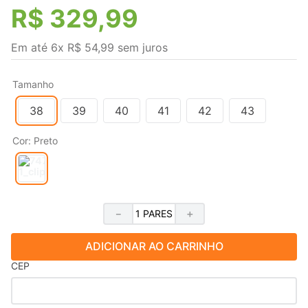
R$
329
,
99
Em até
6
x
R$
54
,
99
sem juros
Tamanho
38
39
40
41
42
43
Cor
:
Preto
－
＋
ADICIONAR AO CARRINHO
CEP