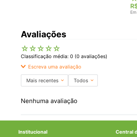
R
Em
Avaliações
☆
☆
☆
☆
☆
Classificação média: 0
(0 avaliações)
Escreva uma avaliação
Mais recentes
Todos
Adicionar avaliação
Nenhuma avaliação
Título
Avalie o produto de 1 a 5 estrelas
Institucional
Central 