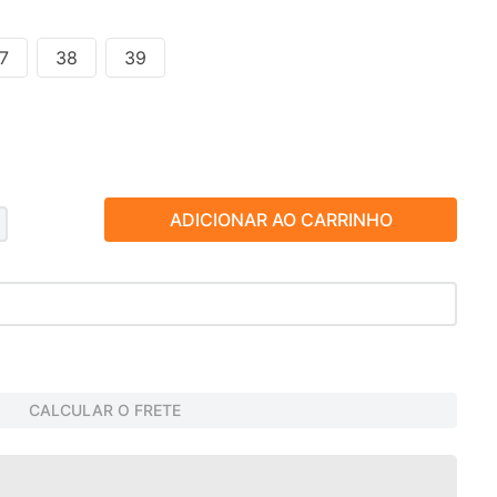
7
38
39
ADICIONAR AO CARRINHO
CALCULAR O FRETE