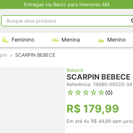
Entregas via Barco para interiores AM
Busque seus produtos
RMOS MAIS BUSCADOS
Feminino
Menina
Menino
tênis masculino
tenis feminino
pin
SCARPIN BEBECE
kenner
Bebecê
adidas
SCARPIN BEBECE
tenis
Referência
:
74980-00020-34
☆
☆
☆
☆
☆
(
0
)
R$
179
,
99
Em até
4
x
R$
44
,
99
sem juro