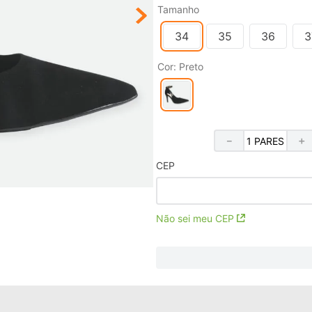
Tamanho
34
35
36
3
Cor
:
Preto
－
＋
CEP
Não sei meu CEP