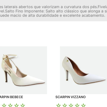
es laterais abertos que valorizam a curvatura dos pés.Fiv
el.Salto Fino Imponente: Salto alto clássico que alonga a 
uede macio de alta durabilidade e excelente acabamento.
SCARPIN BEBECE
SCARPIN VIZZANO
☆
☆
☆
☆
☆
☆
☆
☆
☆
☆