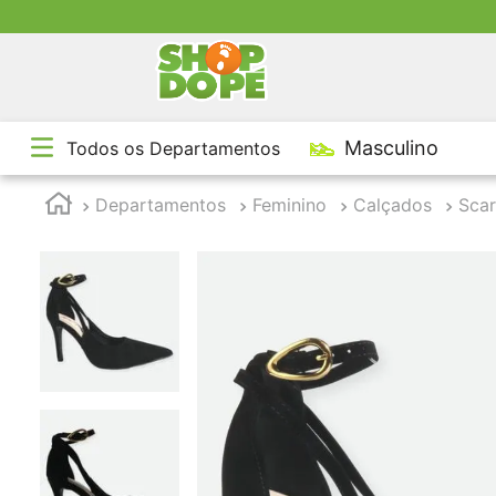
TE
Masculino
Todos os Departamentos
1
º
2
º
Departamentos
Feminino
Calçados
Scar
3
º
4
º
5
º