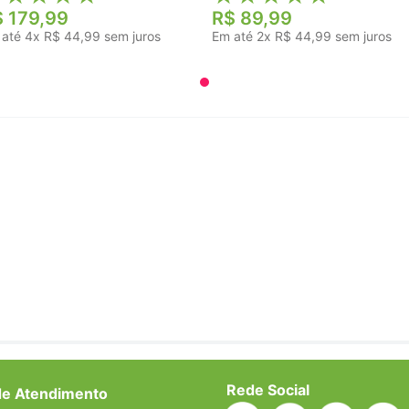
$
179
,
99
R$
89
,
99
 até
4
x
R$
44
,
99
sem juros
Em até
2
x
R$
44
,
99
sem juros
Rede Social
de Atendimento