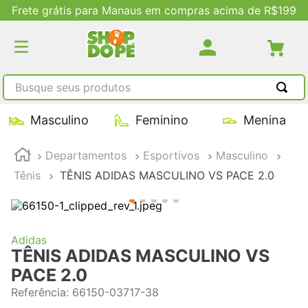
Frete grátis para Manaus em compras acima de R$199
Busque seus produtos
TERMOS MAIS BUSCADOS
Masculino
Feminino
Menina
1
º
tênis masculino
Departamentos
Esportivos
Masculino
2
º
tenis feminino
Tênis
TÊNIS ADIDAS MASCULINO VS PACE 2.0
3
º
kenner
4
º
adidas
5
º
tenis
Adidas
TÊNIS ADIDAS MASCULINO VS
PACE 2.0
Referência
:
66150-03717-38