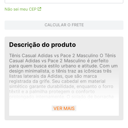
Não sei meu CEP
CALCULAR O FRETE
Descrição do produto
Tênis Casual Adidas vs Pace 2 Masculino O Tênis
Casual Adidas vs Pace 2 Masculino é perfeito
para quem busca estilo urbano e atitude. Com um
design minimalista, o tênis traz as icônicas três
listras laterais da Adidas, que são marca
registrada da grife. Seu cabedal em material
sintético garante durabilidade, enquanto o forro
têxtil e a palmilha protegem o conforto
prolongado internamente. O solado de borracha
vulcanizada, com sulcos especiais, oferece
proteção e flexibilidade para acompanhar seus
VER MAIS
movimentos com segurança. A lingueta com
malha permite ótima ventilação, mantendo os pés
frescos, e o puxador em tecido de tecido no
calcanhar facilita o calce. Informações: Ideal para: