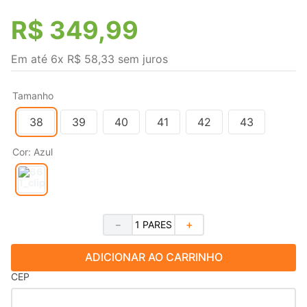
R$
349
,
99
Em até
6
x
R$
58
,
33
sem juros
Tamanho
38
39
40
41
42
43
Cor
:
Azul
－
＋
ADICIONAR AO CARRINHO
CEP