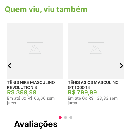
uso casual. Cabedal: sintético. Palmilha: macia
Quem viu, viu também
removível. Solado: borracha antiderrapante.
Fechamento: cadarço Peso: 300g
aproximadamente - número 38. O peso varia de
acordo com a numeração.
TÊ
j
TÊNIS NIKE MASCULINO
TÊNIS ASICS MASCULINO
REVOLUTION 8
GT 1000 14
R$
399
,
99
R$
799
,
99
Em até
6
x
R$
66
,
66
sem
Em até
6
x
R$
133
,
33
sem
juros
juros
Avaliações