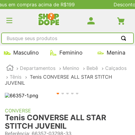
Descontos Exclusivos no Site
Busque seus produtos
TERMOS MAIS BUSCADOS
Masculino
Feminino
Menina
1
º
tênis masculino
Departamentos
Menino
Bebê
Calçados
2
º
tenis feminino
Tênis
Tenis CONVERSE ALL STAR STITCH
3
º
kenner
JUVENIL
4
º
adidas
5
º
tenis
CONVERSE
Tenis CONVERSE ALL STAR
STITCH JUVENIL
Referência
:
66357-03798-33