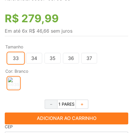
R$
279
,
99
Em até
6
x
R$
46
,
66
sem juros
Tamanho
33
34
35
36
37
Cor
:
Branco
－
＋
ADICIONAR AO CARRINHO
CEP