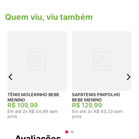
Quem viu, viu também
j
TÊNIS MOLEKINHO BEBE
SAPATENIS PIMPOLHO
MENINO
BEBE MENINO
R$
109
,
99
R$
129
,
99
Em até
2
x
R$
54
,
99
sem
Em até
3
x
R$
43
,
33
sem
juros
juros
Avaliações