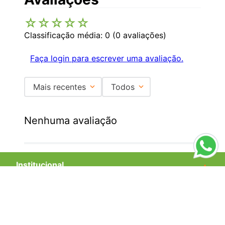
☆
☆
☆
☆
☆
Classificação média: 0
(0 avaliações)
Faça login para escrever uma avaliação.
Mais recentes
Todos
Nenhuma avaliação
Institucional
+
Central de Atendimento
+
Redes Sociais