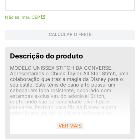
Não sei meu CEP
CALCULAR O FRETE
Descrição do produto
MODELO UNISSEX STITCH DA CONVERSE.
Apresentamos o Chuck Taylor All Star Stitch, uma
colaboração que traz a magia da Disney para o
seu estilo. Este tênis de cano alto possui um
cabedal em lona resistente, decorado com
estampas exclusivas do adorável Stitch,
capturando sua personalidade divertida e
cativante. Perfeito para fãs da Disney e para
quem busca um estilo único e extrovertido.
Características e benefícios Cabedal em lona.
Lingueta colorida. Estampa na lateral externa.
VER MAIS
Ilhoses tradicionais. Logo Stitch na palmilha.
Atacador tradicional.