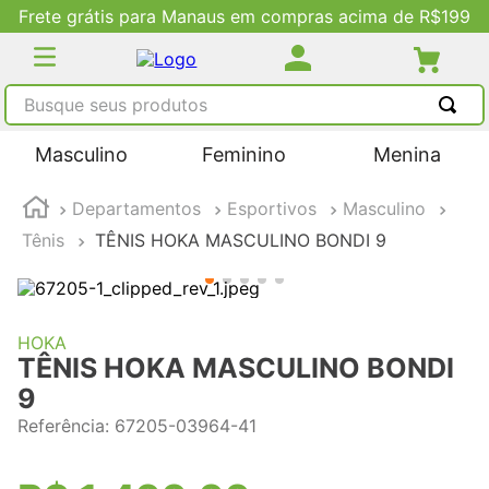
Frete grátis para Manaus em compras acima de R$199
Busque seus produtos
TERMOS MAIS BUSCADOS
Masculino
Feminino
Menina
1
º
tênis masculino
Departamentos
Esportivos
Masculino
2
º
tenis feminino
Tênis
TÊNIS HOKA MASCULINO BONDI 9
3
º
kenner
4
º
adidas
5
º
tenis
HOKA
TÊNIS HOKA MASCULINO BONDI
9
Referência
:
67205-03964-41