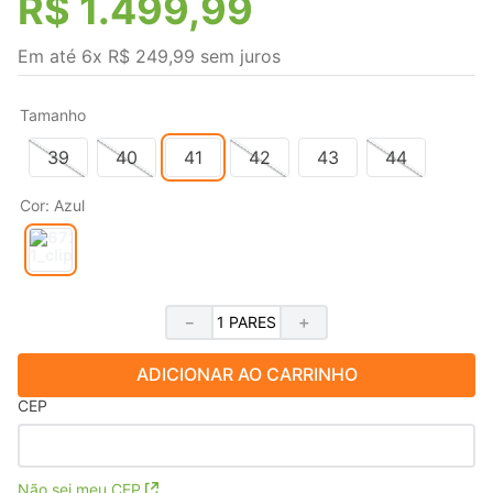
R$
1
.
499
,
99
Em até
6
x
R$
249
,
99
sem juros
Tamanho
39
40
41
42
43
44
Cor
:
Azul
－
＋
ADICIONAR AO CARRINHO
CEP
Não sei meu CEP