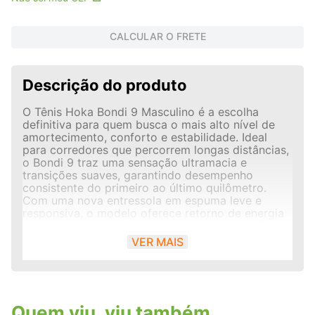
CALCULAR O FRETE
Descrição do produto
O Tênis Hoka Bondi 9 Masculino é a escolha
definitiva para quem busca o mais alto nível de
amortecimento, conforto e estabilidade. Ideal
para corredores que percorrem longas distâncias,
o Bondi 9 traz uma sensação ultramacia e
transições suaves, garantindo desempenho
consistente do primeiro ao último quilômetro.
Com uma nova entressola em espuma leve e
responsiva, o modelo oferece retorno de energia
otimizado e absorção de impacto superior. O
cabedal em mesh técnico respirável garante
VER MAIS
ventilação e ajuste preciso, enquanto o solado
redesenhado proporciona tração e durabilidade
aprimoradas. Tecnologias e Benefícios: Entressola
em espuma leve e responsiva: proporciona
amortecimento máximo e suavidade nas passadas
Quem viu, viu também
Meta-Rocker Geometry: facilita a transição do