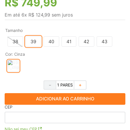
R$
749
,
99
Em até
6
x
R$
124
,
99
sem juros
Tamanho
38
39
40
41
42
43
Cor
:
Cinza
－
＋
ADICIONAR AO CARRINHO
CEP
Não sei meu CEP