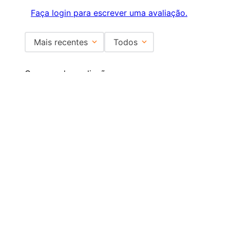
Faça login para escrever uma avaliação.
Mais recentes
Todos
Carregando avaliações…
Institucional
+
Central de Atendimento
+
Redes Sociais
Formas de pagamento
Certificados
EMAIL PARA CONTATO:
ECOMMERCE@SHOPDOPE.COM.BR
/
MKT:
MARKETING@SHOPDOPE.COM.BR
MÃO DUPLA COMÉRCIO E REPRESENTAÇÕES LTDA -CNPJ