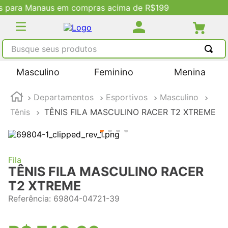
$199
Descontos Exclusivos no Site
Busque seus produtos
TERMOS MAIS BUSCADOS
Masculino
Feminino
Menina
1
º
tênis masculino
Departamentos
Esportivos
Masculino
2
º
tenis feminino
Tênis
TÊNIS FILA MASCULINO RACER T2 XTREME
3
º
kenner
4
º
adidas
5
º
tenis
Fila
TÊNIS FILA MASCULINO RACER
T2 XTREME
Referência
:
69804-04721-39