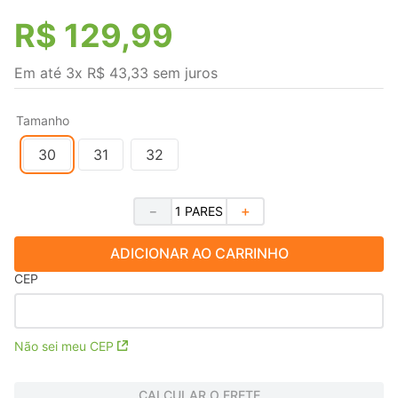
R$
129
,
99
Em até
3
x
R$
43
,
33
sem juros
Tamanho
30
31
32
－
＋
ADICIONAR AO CARRINHO
CEP
Não sei meu CEP
CALCULAR O FRETE