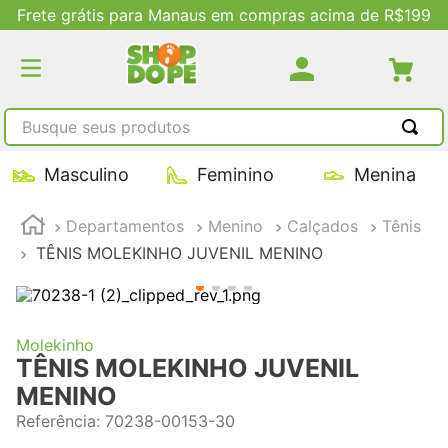
Frete grátis para Manaus em compras acima de R$199
Busque seus produtos
TERMOS MAIS BUSCADOS
Masculino
Feminino
Menina
1
º
tênis masculino
Departamentos
Menino
Calçados
Tênis
2
º
tenis feminino
TÊNIS MOLEKINHO JUVENIL MENINO
3
º
kenner
4
º
adidas
5
º
tenis
Molekinho
TÊNIS MOLEKINHO JUVENIL
MENINO
Referência
:
70238-00153-30