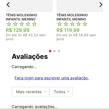
TÊNIS MOLEKINHO
TÊNIS MOLEKINHO
INFANTIL MENINO
INFANTIL MENINO
☆
☆
☆
☆
☆
☆
☆
☆
☆
☆
R$
129
,
99
R$
119
,
99
Em até
3
x
R$
43
,
33
sem
Em até
2
x
R$
59
,
99
sem
juros
juros
Avaliações
Carregando…
Faça login para escrever uma avaliação.
Mais recentes
Todos
Carregando avaliações…