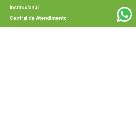
Institucional
+
Central de Atendimento
+
Redes Sociais
Formas de pagamento
Certificados
EMAIL PARA CONTATO:
ECOMMERCE@SHOPDOPE.COM.BR
/
MKT:
MARKETING@SHOPDOPE.COM.BR
MÃO DUPLA COMÉRCIO E REPRESENTAÇÕES LTDA -CNPJ
02.458.527/0001-90 | TODOS OS DIREITOS RESERVADOS.