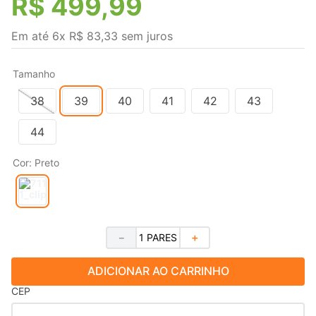
R$
499
,
99
Em até
6
x
R$
83
,
33
sem juros
Tamanho
38
39
40
41
42
43
44
Cor
:
Preto
－
＋
ADICIONAR AO CARRINHO
CEP