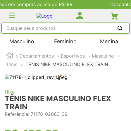
199
Descontos Exclusivos no Site
Busque seus produtos
TERMOS MAIS BUSCADOS
Masculino
Feminino
Menina
1
º
tênis masculino
Departamentos
Esportivos
Masculino
2
º
tenis feminino
Tênis
TÊNIS NIKE MASCULINO FLEX TRAIN
3
º
kenner
4
º
adidas
5
º
tenis
Nike
TÊNIS NIKE MASCULINO FLEX
TRAIN
Referência
:
71178-02063-39