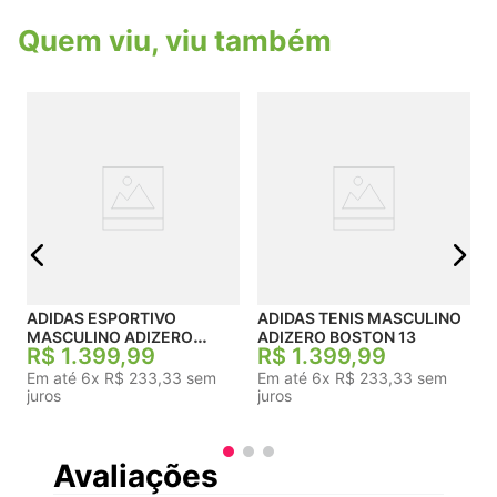
Quem viu, viu também
j
ADIDAS ESPORTIVO
ADIDAS TENIS MASCULINO
MASCULINO ADIZERO
ADIZERO BOSTON 13
R$
1
.
399
,
99
R$
1
.
399
,
99
BOSTON 13
Em até
6
x
R$
233
,
33
sem
Em até
6
x
R$
233
,
33
sem
juros
juros
Avaliações