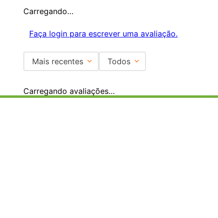
Carregando…
Faça login para escrever uma avaliação.
Mais recentes
Todos
Carregando avaliações…
Institucional
+
Central de Atendimento
+
Redes Sociais
Formas de pagamento
Certificados