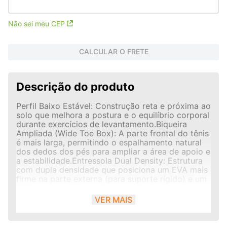
Não sei meu CEP
CALCULAR O FRETE
Descrição do produto
Perfil Baixo Estável: Construção reta e próxima ao
solo que melhora a postura e o equilíbrio corporal
durante exercícios de levantamento.Biqueira
Ampliada (Wide Toe Box): A parte frontal do tênis
é mais larga, permitindo o espalhamento natural
dos dedos dos pés para ampliar a área de apoio e
a estabilidade.Entressola Dual Density: Estrutura
com dupla densidade que posiciona um EVA mais
firme na parte externa (para suporte rígido) e um
EVA macio na interna (para conforto
biomecânico).Cabedal Têxtil em Mesh 3D:
VER MAIS
Confeccionado com malha respirável reforçada
por sobreposições tridimensionais, garantindo
ventilação contínua e alta resistência contra o