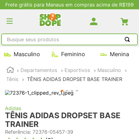
Frete grátis para Manaus em compras acima de R$199
Busque seus produtos
TERMOS MAIS BUSCADOS
Masculino
Feminino
Menina
1
º
tênis masculino
Departamentos
Esportivos
Masculino
2
º
tenis feminino
Tênis
TÊNIS ADIDAS DROPSET BASE TRAINER
3
º
kenner
4
º
adidas
5
º
tenis
Adidas
TÊNIS ADIDAS DROPSET BASE
TRAINER
Referência
:
72376-05457-39