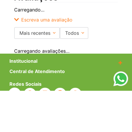
Carregando…
Escreva uma avaliação
Mais recentes
Todos
Adicionar avaliação
Carregando avaliações…
Título
Institucional
+
Central de Atendimento
+
Avalie o produto de 1 a 5 estrelas
Redes Sociais
★
★
★
★
★
Seu nome
Formas de pagamento
Endereço de email
Certificados