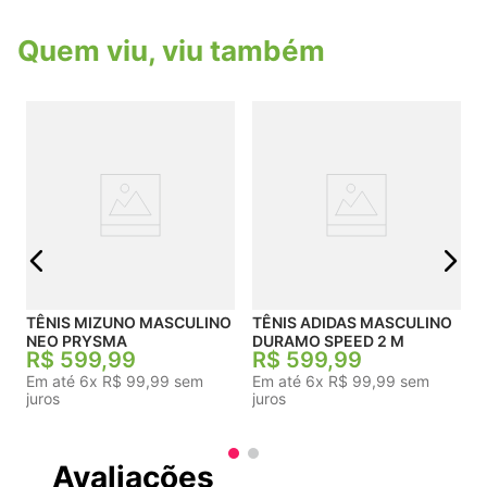
desgaste.Solado Multidirecional Traxion: Borracha
especial de alta durabilidade que não deixa
Quem viu, viu também
marcas na superfície (Non-Marking) e oferece
aderência impecável em pisos de academia.
j
TÊNIS MIZUNO MASCULINO
TÊNIS ADIDAS MASCULINO
NEO PRYSMA
DURAMO SPEED 2 M
R$
599
,
99
R$
599
,
99
Em até
6
x
R$
99
,
99
sem
Em até
6
x
R$
99
,
99
sem
juros
juros
Avaliações