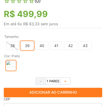
☆
☆
☆
☆
☆
(
0
)
R$
499
,
99
Em até
6
x
R$
83
,
33
sem juros
Tamanho
38
39
40
41
42
43
Cor
:
Preto
－
＋
ADICIONAR AO CARRINHO
CEP