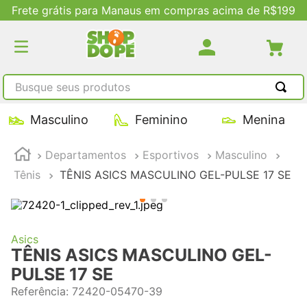
Frete grátis para Manaus em compras acima de R$199
Busque seus produtos
TERMOS MAIS BUSCADOS
Masculino
Feminino
Menina
1
º
tênis masculino
Departamentos
Esportivos
Masculino
2
º
tenis feminino
Tênis
TÊNIS ASICS MASCULINO GEL-PULSE 17 SE
3
º
kenner
4
º
adidas
5
º
tenis
Asics
TÊNIS ASICS MASCULINO GEL-
PULSE 17 SE
Referência
:
72420-05470-39