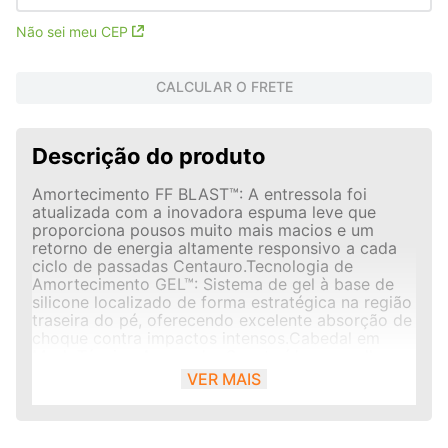
Não sei meu CEP
CALCULAR O FRETE
Descrição do produto
Amortecimento FF BLAST™: A entressola foi
atualizada com a inovadora espuma leve que
proporciona pousos muito mais macios e um
retorno de energia altamente responsivo a cada
ciclo de passadas Centauro.Tecnologia de
Amortecimento GEL™: Sistema de gel à base de
silicone localizado de forma estratégica na região
traseira do pé, oferecendo excelente absorção de
choque contra impactos intensos.Cabedal em
Mesh Técnico Avançado: Construído em malha
têxtil leve e respirável que melhora o fluxo de
VER MAIS
ventilação interna Centauro, mantendo os pés
frescos, secos e perfeitamente
ajustados.Borracha AHARPLUS™ no Calcanhar:
Incorpora um composto de borracha de alta