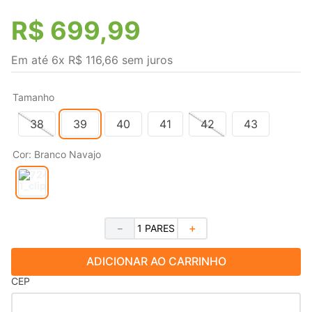
R$
699
,
99
Em até
6
x
R$
116
,
66
sem juros
Tamanho
38
39
40
41
42
43
Cor
:
Branco Navajo
－
＋
ADICIONAR AO CARRINHO
CEP