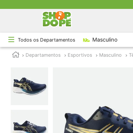
TE
Masculino
Todos os Departamentos
1
º
2
º
Departamentos
Esportivos
Masculino
T
3
º
4
º
5
º