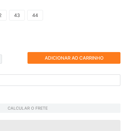
2
43
44
ADICIONAR AO CARRINHO
CALCULAR O FRETE