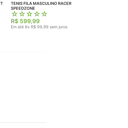
TENIS FILA MASCULINO RACER
SPEEDZONE
☆
☆
☆
☆
☆
R$
599
,
99
Em até
6
x
R$
99
,
99
sem juros