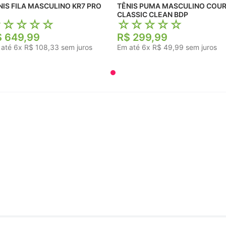
TÊNIS FILA MASCULINO KR7 PRO
TÊNIS PUMA MASCULINO COURT
CLASSIC CLEAN BDP
☆
☆
☆
☆
☆
☆
☆
☆
☆
☆
$
649
,
99
R$
299
,
99
 até
6
x
R$
108
,
33
sem juros
Em até
6
x
R$
49
,
99
sem juros