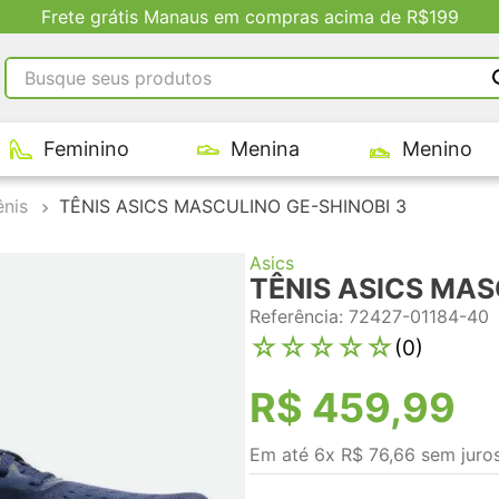
Frete grátis Manaus em compras acima de R$199
Busque seus produtos
RMOS MAIS BUSCADOS
Feminino
Menina
Menino
tênis masculino
tenis feminino
ênis
TÊNIS ASICS MASCULINO GE-SHINOBI 3
kenner
Asics
adidas
TÊNIS ASICS MAS
tenis
Referência
:
72427-01184-40
☆
☆
☆
☆
☆
(
0
)
R$
459
,
99
Em até
6
x
R$
76
,
66
sem juro