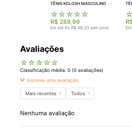
TÊNIS KOLOSH MASCULINO
☆
☆
☆
☆
☆
R$
289
,
99
R
Em até
6
x
R$
48
,
33
sem juros
Em
Avaliações
☆
☆
☆
☆
☆
Classificação média: 0
(0 avaliações)
Escreva uma avaliação
Mais recentes
Todos
Adicionar avaliação
Nenhuma avaliação
Título