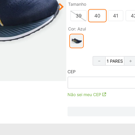
Tamanho
39
40
41
4
Cor
:
Azul
－
＋
CEP
Não sei meu CEP