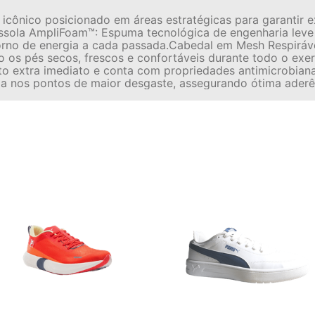
icônico posicionado em áreas estratégicas para garantir 
ressola AmpliFoam™: Espuma tecnológica de engenharia lev
torno de energia a cada passada.Cabedal em Mesh Respirá
o os pés secos, frescos e confortáveis durante todo o exer
o extra imediato e conta com propriedades antimicrobiana
da nos pontos de maior desgaste, assegurando ótima aderên