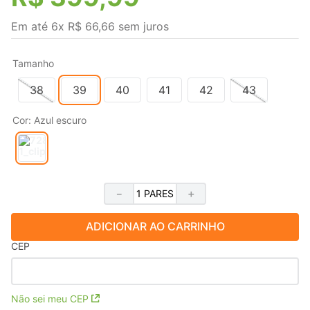
Em até
6
x
R$
66
,
66
sem juros
Tamanho
38
39
40
41
42
43
Cor
:
Azul escuro
－
＋
ADICIONAR AO CARRINHO
CEP
Não sei meu CEP