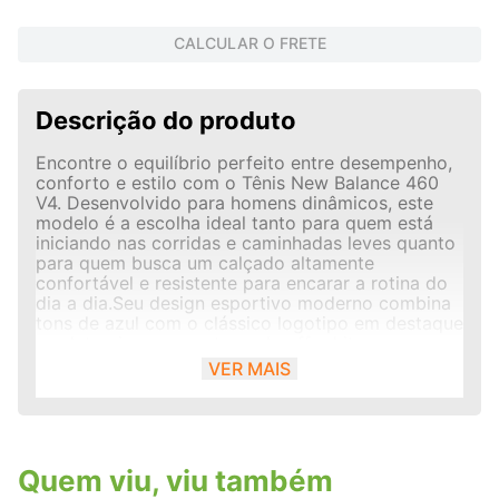
CALCULAR O FRETE
Descrição do produto
Encontre o equilíbrio perfeito entre desempenho,
conforto e estilo com o Tênis New Balance 460
V4. Desenvolvido para homens dinâmicos, este
modelo é a escolha ideal tanto para quem está
iniciando nas corridas e caminhadas leves quanto
para quem busca um calçado altamente
confortável e resistente para encarar a rotina do
dia a dia.Seu design esportivo moderno combina
tons de azul com o clássico logotipo em destaque
nas laterais e uma entressola off-white,
entregando um visual versátil que transita
VER MAIS
facilmente da academia para os compromissos
casuais.Diferenciais e Tecnologias:Cabedal em
Engineered Mesh: Tecido em malha tecnológica
respirável com tramas abertas na região frontal,
garantindo ventilação contínua para manter os
Quem viu, viu também
pés frescos e secos durante todo o