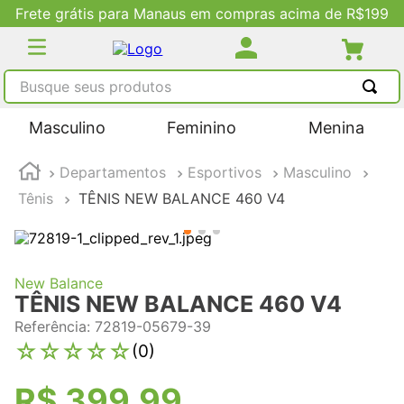
Frete grátis para Manaus em compras acima de R$199
Busque seus produtos
TERMOS MAIS BUSCADOS
Masculino
Feminino
Menina
1
º
tênis masculino
Departamentos
Esportivos
Masculino
2
º
tenis feminino
Tênis
TÊNIS NEW BALANCE 460 V4
3
º
kenner
4
º
adidas
5
º
tenis
New Balance
TÊNIS NEW BALANCE 460 V4
Referência
:
72819-05679-39
☆
☆
☆
☆
☆
(
0
)
R$
399
,
99