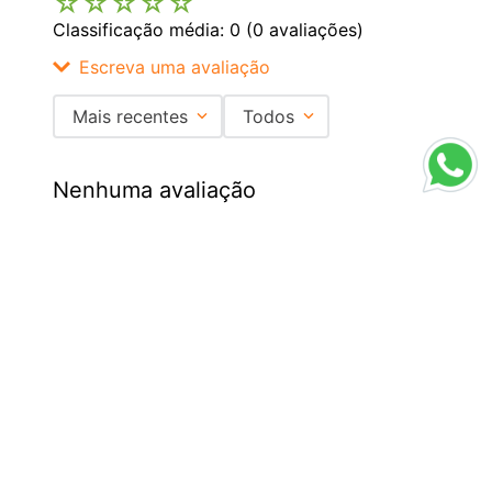
☆
☆
☆
☆
☆
Classificação média: 0
(0 avaliações)
Escreva uma avaliação
Mais recentes
Todos
Adicionar avaliação
Nenhuma avaliação
Título
Institucional
+
Avalie o produto de 1 a 5 estrelas
★
★
★
★
★
Central de Atendimento
+
Seu nome
Redes Sociais
Endereço de email
Formas de pagamento