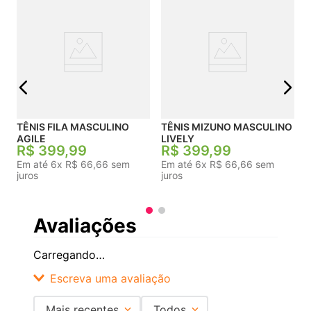
j
TÊNIS FILA MASCULINO
TÊNIS MIZUNO MASCULINO
AGILE
LIVELY
R$
399
,
99
R$
399
,
99
Em até
6
x
R$
66
,
66
sem
Em até
6
x
R$
66
,
66
sem
juros
juros
Avaliações
Carregando…
Escreva uma avaliação
Mais recentes
Todos