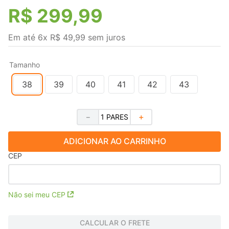
R$
299
,
99
Em até
6
x
R$
49
,
99
sem juros
Tamanho
38
39
40
41
42
43
－
＋
ADICIONAR AO CARRINHO
CEP
Não sei meu CEP
CALCULAR O FRETE