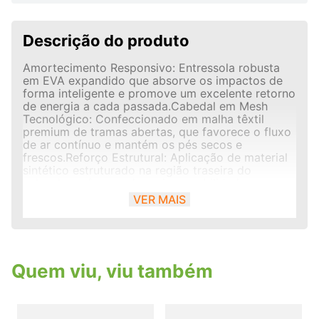
Descrição do produto
Amortecimento Responsivo: Entressola robusta
em EVA expandido que absorve os impactos de
forma inteligente e promove um excelente retorno
de energia a cada passada.Cabedal em Mesh
Tecnológico: Confeccionado em malha têxtil
premium de tramas abertas, que favorece o fluxo
de ar contínuo e mantém os pés secos e
frescos.Reforço Estrutural: Aplicação de material
sintético estruturado na região traseira do
calcanhar, oferecendo maior estabilidade e
suporte para evitar torções.Calce Firme e Macio:
VER MAIS
Colarinho e lingueta generosamente acolchoados
com forro têxtil preto, que abraçam o tornozelo
de forma segura e reduzem os pontos de
atrito.Solado com Ótimo Grip: Ranhuras
estruturadas integradas à base do solado que
Quem viu, viu também
acompanham o movimento natural da passada e
garantem tração estável no asfalto, calçadas ou
esteiras.