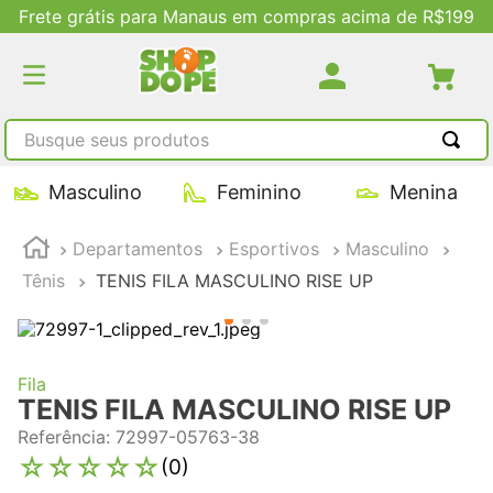
Frete grátis para Manaus em compras acima de R$199
Busque seus produtos
TERMOS MAIS BUSCADOS
Masculino
Feminino
Menina
1
º
tênis masculino
Departamentos
Esportivos
Masculino
2
º
tenis feminino
Tênis
TENIS FILA MASCULINO RISE UP
3
º
kenner
4
º
adidas
5
º
tenis
Fila
TENIS FILA MASCULINO RISE UP
Referência
:
72997-05763-38
☆
☆
☆
☆
☆
(
0
)