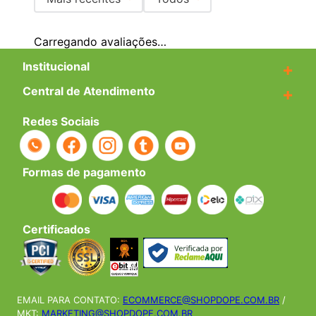
Adicionar avaliação
Carregando avaliações…
Título
Institucional
+
Central de Atendimento
+
Avalie o produto de 1 a 5 estrelas
Redes Sociais
★
★
★
★
★
Seu nome
Formas de pagamento
Endereço de email
Certificados
Escreva uma avaliação
EMAIL PARA CONTATO:
ECOMMERCE@SHOPDOPE.COM.BR
/
MKT:
MARKETING@SHOPDOPE.COM.BR