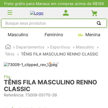
Frete grátis para Manaus em compras acima de R$199
Busque seus produtos
TERMOS MAIS BUSCADOS
Masculino
Feminino
Menina
1
º
tênis masculino
Departamentos
Esportivos
Masculino
2
º
tenis feminino
Tênis
TÊNIS FILA MASCULINO RENNO CLASSIC
3
º
kenner
4
º
adidas
5
º
tenis
Fila
TÊNIS FILA MASCULINO RENNO
CLASSIC
Referência
:
73009-05770-39