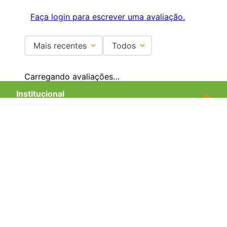
Faça login para escrever uma avaliação.
Mais recentes
Todos
Carregando avaliações…
Institucional
+
Central de Atendimento
+
Redes Sociais
Formas de pagamento
Certificados
EMAIL PARA CONTATO:
ECOMMERCE@SHOPDOPE.COM.BR
/
MKT:
MARKETING@SHOPDOPE.COM.BR
MÃO DUPLA COMÉRCIO E REPRESENTAÇÕES LTDA -CNPJ