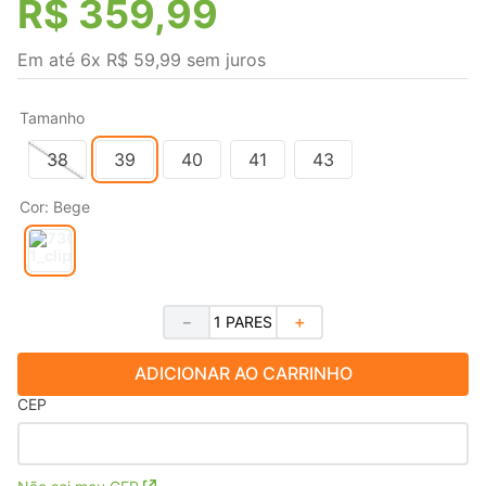
R$
359
,
99
Em até
6
x
R$
59
,
99
sem juros
Tamanho
38
39
40
41
43
Cor
:
Bege
－
＋
ADICIONAR AO CARRINHO
CEP