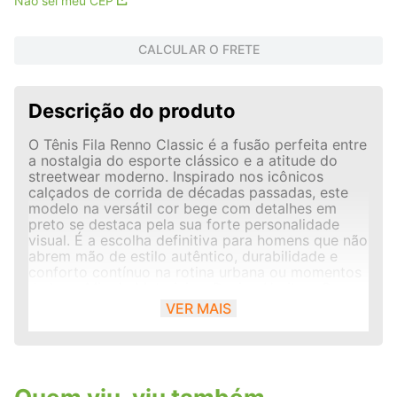
Não sei meu CEP
CALCULAR O FRETE
Descrição do produto
O Tênis Fila Renno Classic é a fusão perfeita entre
a nostalgia do esporte clássico e a atitude do
streetwear moderno. Inspirado nos icônicos
calçados de corrida de décadas passadas, este
modelo na versátil cor bege com detalhes em
preto se destaca pela sua forte personalidade
visual. É a escolha definitiva para homens que não
abrem mão de estilo autêntico, durabilidade e
conforto contínuo na rotina urbana ou momentos
de lazer.Mix de Materiais e Design HeritageO
cabedal do calçado é construído com uma rica
VER MAIS
sobreposição de materiais premium. A base em
tecido mesh de náilon respirável garante
excelente fluxo de ar interno, mantendo os pés
frescos e secos ao longo do dia. As
sobreposições em material sintético fosco e