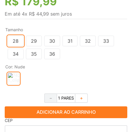
R$
179
,
99
Em até
4
x
R$
44
,
99
sem juros
Tamanho
28
29
30
31
32
33
34
35
36
Cor
:
Nude
－
＋
ADICIONAR AO CARRINHO
CEP