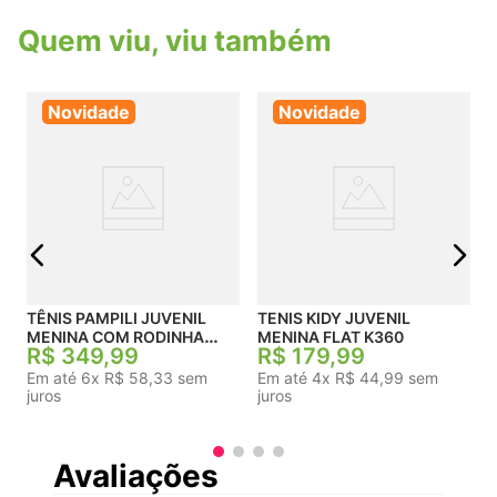
Quem viu, viu também
Novidade
Novidade
T
L
j
TÊNIS PAMPILI JUVENIL
TENIS KIDY JUVENIL
MENINA COM RODINHA
MENINA FLAT K360
R$
349
,
99
R$
179
,
99
CANO ALTO
Em até
6
x
R$
58
,
33
sem
Em até
4
x
R$
44
,
99
sem
juros
juros
Avaliações