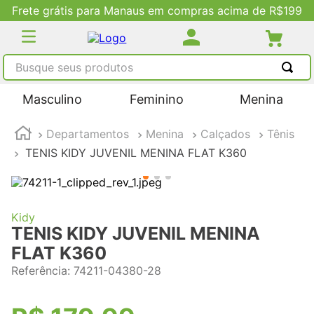
Frete grátis para Manaus em compras acima de R$199
Busque seus produtos
TERMOS MAIS BUSCADOS
Masculino
Feminino
Menina
1
º
tênis masculino
Departamentos
Menina
Calçados
Tênis
2
º
tenis feminino
TENIS KIDY JUVENIL MENINA FLAT K360
3
º
kenner
4
º
adidas
5
º
tenis
Kidy
TENIS KIDY JUVENIL MENINA
FLAT K360
Referência
:
74211-04380-28