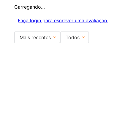
Carregando…
Faça login para escrever uma avaliação.
Mais recentes
Todos
Carregando avaliações…
Institucional
+
Central de Atendimento
+
Redes Sociais
Formas de pagamento
Certificados