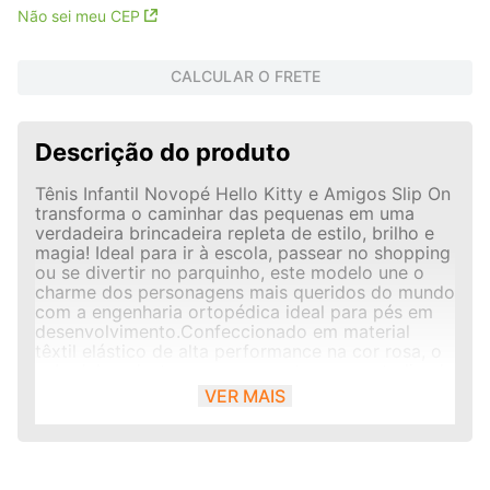
Não sei meu CEP
CALCULAR O FRETE
Descrição do produto
Tênis Infantil Novopé Hello Kitty e Amigos Slip On
transforma o caminhar das pequenas em uma
verdadeira brincadeira repleta de estilo, brilho e
magia! Ideal para ir à escola, passear no shopping
ou se divertir no parquinho, este modelo une o
charme dos personagens mais queridos do mundo
com a engenharia ortopédica ideal para pés em
desenvolvimento.Confeccionado em material
têxtil elástico de alta performance na cor rosa, o
cabedal se destaca por uma estampa centralizada
com a turminha completa da Hello Kitty. A lateral
VER MAIS
ganha texturas charmosas em traços brancos
com desenhos de corações, arco-íris e sorvetes,
finalizada com um sutil toque de glitter na
biqueira que garante o brilho magnético que as
meninas adoram.