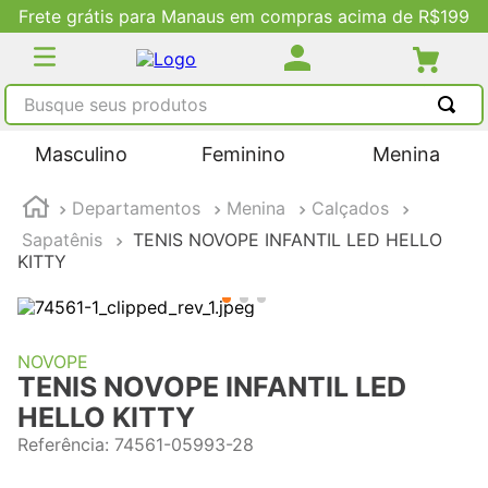
Frete grátis para Manaus em compras acima de R$199
Busque seus produtos
TERMOS MAIS BUSCADOS
Masculino
Feminino
Menina
1
º
tênis masculino
Departamentos
Menina
Calçados
2
º
tenis feminino
Sapatênis
TENIS NOVOPE INFANTIL LED HELLO
3
º
kenner
KITTY
4
º
adidas
5
º
tenis
NOVOPE
TENIS NOVOPE INFANTIL LED
HELLO KITTY
Referência
:
74561-05993-28