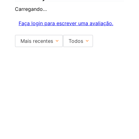
Carregando…
Faça login para escrever uma avaliação.
Mais recentes
Todos
Carregando avaliações…
Institucional
+
Central de Atendimento
+
Redes Sociais
Formas de pagamento
Certificados