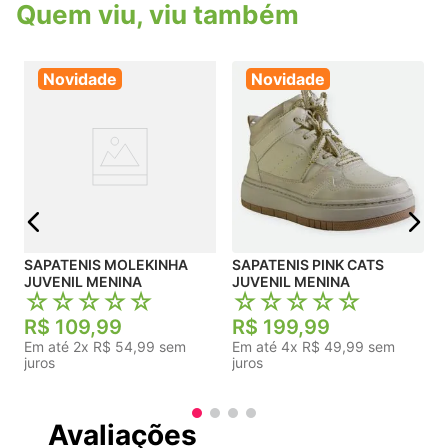
Quem viu, viu também
Novidade
Novidade
j
SAPATENIS MOLEKINHA
SAPATENIS PINK CATS
JUVENIL MENINA
JUVENIL MENINA
☆
☆
☆
☆
☆
☆
☆
☆
☆
☆
R$
109
,
99
R$
199
,
99
Em até
2
x
R$
54
,
99
sem
Em até
4
x
R$
49
,
99
sem
juros
juros
Avaliações