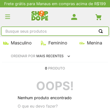
Frete grátis para Manaus em compras acima de R$199
Busque seus produtos
TERMOS MAIS BUSCADOS
Masculino
Feminino
Menina
1
º
tênis masculino
ORDENAR POR
MAIS RECENTES
2
º
tenis feminino
3
º
kenner
0
PRODUTO
4
º
adidas
OOPS!
5
º
tenis
Nenhum produto encontrado
O que eu devo fazer?