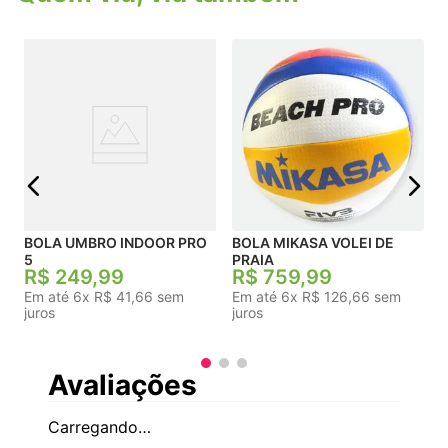
são seis discos internos posicionados
simetricamente, assegura equilíbrio perfeito e
pressão uniforme em toda a superfície da bola,
proporcionando um toque macio e consistente.
Conta também com laminado Ecoknit, um
material inovador e ecológico, a Penalty
demonstra o compromisso da marca com a
j
sustentabilidade sem abrir mão da qualidade e
performance. Utilizando materiais reciclados,
como garrafas PET, na fabricação desta bola,
tornando-a uma das opções mais ecológicas do
mercado.
BOLA UMBRO INDOOR PRO
BOLA MIKASA VOLEI DE
5
PRAIA
R$
249
,
99
R$
759
,
99
Em até
6
x
R$
41
,
66
sem
Em até
6
x
R$
126
,
66
sem
juros
juros
Avaliações
Carregando…