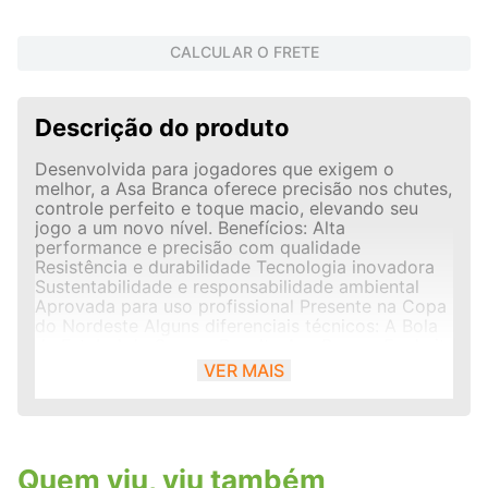
CALCULAR O FRETE
Descrição do produto
Desenvolvida para jogadores que exigem o
melhor, a Asa Branca oferece precisão nos chutes,
controle perfeito e toque macio, elevando seu
jogo a um novo nível. Benefícios: Alta
performance e precisão com qualidade
Resistência e durabilidade Tecnologia inovadora
Sustentabilidade e responsabilidade ambiental
Aprovada para uso profissional Presente na Copa
do Nordeste Alguns diferenciais técnicos: A Bola
de Futebol de Campo Penalty Asa Branca Ecoknit
possui tecnologia Termotec presente na
VER MAIS
construção da bola, que elimina as costuras por
meio da termofusão, resultando em 0% de
absorção de água, maior durabilidade e uma
superfície uniforme que otimiza a precisão dos
chutes e passes. Além disso, essa Bola de Futebol
Quem viu, viu também
de Campo Profissional, possui câmara 6D, que