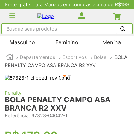
Frete grátis para Manaus em compras acima de R$199
Busque seus produtos
TERMOS MAIS BUSCADOS
Masculino
Feminino
Menina
1
º
tênis masculino
Departamentos
Esportivos
Bolas
BOLA
2
º
tenis feminino
PENALTY CAMPO ASA BRANCA R2 XXV
3
º
kenner
4
º
adidas
5
º
tenis
Penalty
BOLA PENALTY CAMPO ASA
BRANCA R2 XXV
Referência
:
67323-04042-1