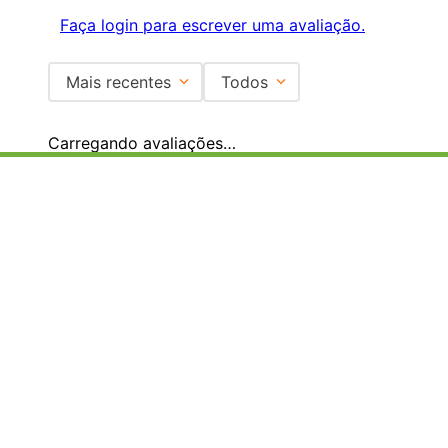
Faça login para escrever uma avaliação.
Mais recentes
Todos
Carregando avaliações…
Institucional
+
Central de Atendimento
+
Redes Sociais
Formas de pagamento
Certificados
EMAIL PARA CONTATO:
ECOMMERCE@SHOPDOPE.COM.BR
/
MKT:
MARKETING@SHOPDOPE.COM.BR