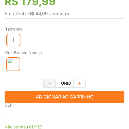
R$
179
,
99
Em até
4
x
R$
44
,
99
sem juros
Tamanho
1
Cor
:
Branco Navajo
－
＋
ADICIONAR AO CARRINHO
CEP
Não sei meu CEP