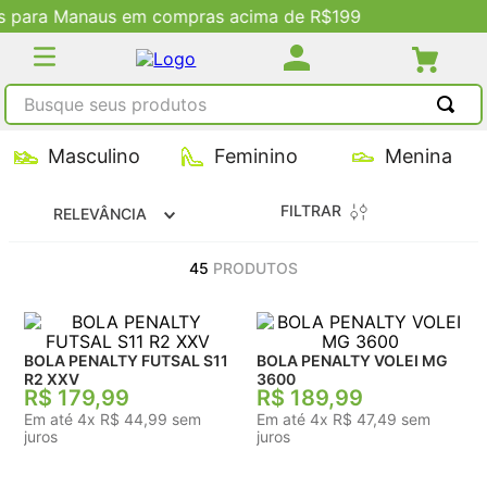
Descontos Exclusivos no Site
Busque seus produtos
TERMOS MAIS BUSCADOS
Masculino
Feminino
Menina
1
º
tênis masculino
FILTRAR
RELEVÂNCIA
2
º
tenis feminino
3
º
kenner
45
PRODUTOS
4
º
adidas
5
º
tenis
BOLA PENALTY FUTSAL S11
BOLA PENALTY VOLEI MG
R2 XXV
3600
R$
179
,
99
R$
189
,
99
Em até
4
x
R$
44
,
99
sem
Em até
4
x
R$
47
,
49
sem
juros
juros