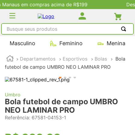
$199
Descontos Exclusivos no Site
Busque seus produtos
TERMOS MAIS BUSCADOS
Masculino
Feminino
Menina
1
º
tênis masculino
Departamentos
Esportivos
Bolas
Bola
2
º
tenis feminino
futebol de campo UMBRO NEO LAMINAR PRO
3
º
kenner
4
º
adidas
5
º
tenis
Umbro
Bola futebol de campo UMBRO
NEO LAMINAR PRO
Referência
:
67581-04153-1