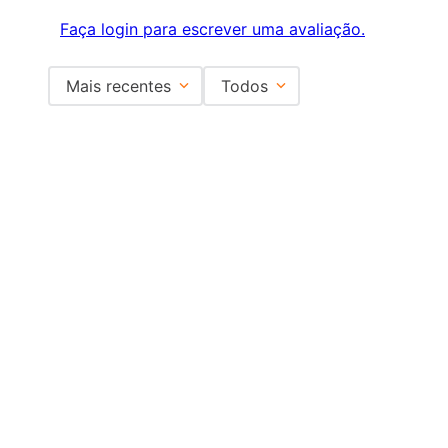
Faça login para escrever uma avaliação.
Mais recentes
Todos
Carregando avaliações…
Institucional
+
Central de Atendimento
+
Redes Sociais
Formas de pagamento
Certificados
EMAIL PARA CONTATO:
ECOMMERCE@SHOPDOPE.COM.BR
/
MKT:
MARKETING@SHOPDOPE.COM.BR
MÃO DUPLA COMÉRCIO E REPRESENTAÇÕES LTDA -CNPJ