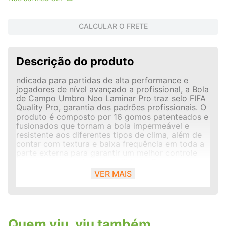
CALCULAR O FRETE
Descrição do produto
ndicada para partidas de alta performance e
jogadores de nível avançado a profissional, a Bola
de Campo Umbro Neo Laminar Pro traz selo FIFA
Quality Pro, garantia dos padrões profissionais. O
produto é composto por 16 gomos patenteados e
fusionados que tornam a bola impermeável e
resistente aos diferentes tipos de clima, além de
contar com textura e baixa frequência em toda a
parte externa para garantir um melhor controle
direcional do chute e durabilidade. Possui
revestimento externo em PU texturizada com
VER MAIS
espessura de 1,6 mm e câmara interna em
borracha com dupla camada de espuma de 4 mm
para prover um chute mais macio e evitar a
deformação do produto. Modalidade: Campo.
Selo: FIFA Quality Pro. Construção: Fusionada.
Quem viu, viu também
Gomos: 16. Origem de produção: Paquistão.