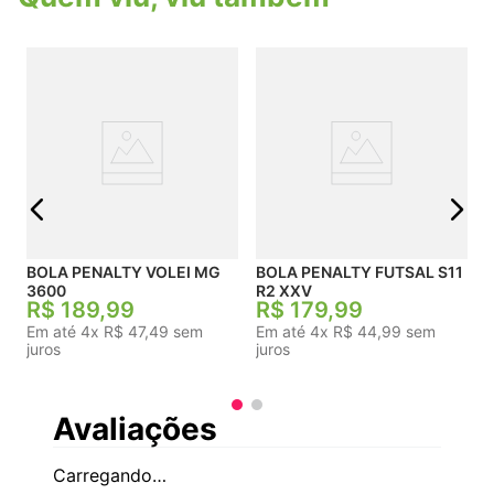
Tamanho: 5.
j
BOLA PENALTY VOLEI MG
BOLA PENALTY FUTSAL S11
3600
R2 XXV
R$
189
,
99
R$
179
,
99
Em até
4
x
R$
47
,
49
sem
Em até
4
x
R$
44
,
99
sem
juros
juros
Avaliações
Carregando…