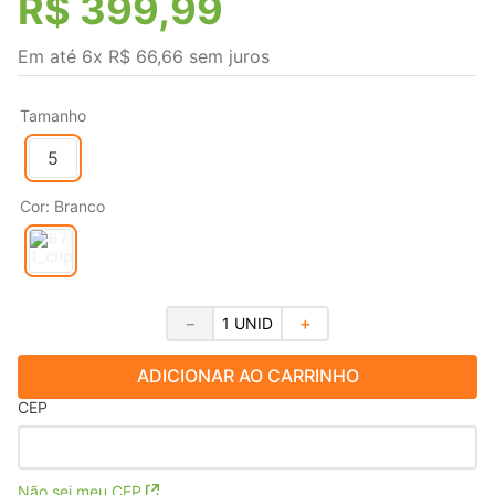
R$
399
,
99
Em até
6
x
R$
66
,
66
sem juros
Tamanho
5
Cor
:
Branco
－
＋
ADICIONAR AO CARRINHO
CEP
Não sei meu CEP