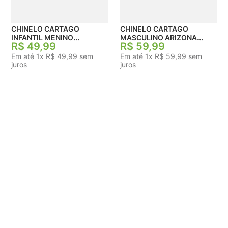
CHINELO CARTAGO
CHINELO CARTAGO
INFANTIL MENINO
MASCULINO ARIZONA
R$
49
,
99
R$
59
,
99
PALERMO
GASPEA
Em até
1
x
R$
49
,
99
sem
Em até
1
x
R$
59
,
99
sem
juros
juros