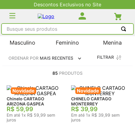
Descontos Exclusivos no Site
Busque seus produtos
TERMOS MAIS BUSCADOS
Masculino
Feminino
Menina
1
º
tênis masculino
FILTRAR
ORDENAR POR
MAIS RECENTES
2
º
tenis feminino
3
º
kenner
85
PRODUTOS
4
º
adidas
Novidade
Novidade
5
º
tenis
Chinelo CARTAGO
CHINELO CARTAGO
ARIZONA GASPEA
MONTERREY
R$
59
,
99
R$
39
,
99
Em até
1
x
R$
59
,
99
sem
Em até
1
x
R$
39
,
99
sem
juros
juros