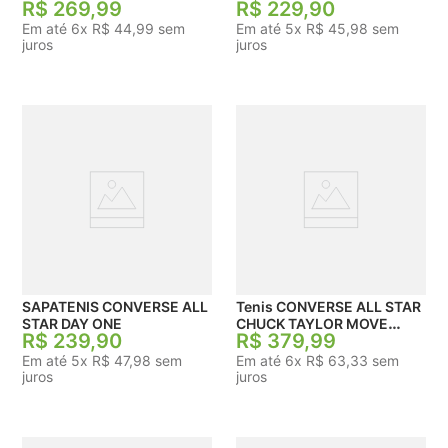
R$
269
,
99
R$
229
,
90
Em até
6
x
R$
44
,
99
sem
Em até
5
x
R$
45
,
98
sem
juros
juros
SAPATENIS CONVERSE ALL
Tenis CONVERSE ALL STAR
STAR DAY ONE
CHUCK TAYLOR MOVE
R$
239
,
90
R$
379
,
99
FEMININO
Em até
5
x
R$
47
,
98
sem
Em até
6
x
R$
63
,
33
sem
juros
juros