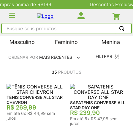
Descontos Exclusivos no Site
Busque seus produtos
TERMOS MAIS BUSCADOS
Masculino
Feminino
Menina
1
º
tênis masculino
FILTRAR
ORDENAR POR
MAIS RECENTES
2
º
tenis feminino
3
º
kenner
35
PRODUTOS
4
º
adidas
5
º
tenis
TÊNIS CONVERSE ALL STAR
CHEVRON
SAPATENIS CONVERSE ALL
R$
269
,
99
STAR DAY ONE
R$
239
,
90
Em até
6
x
R$
44
,
99
sem
juros
Em até
5
x
R$
47
,
98
sem
juros