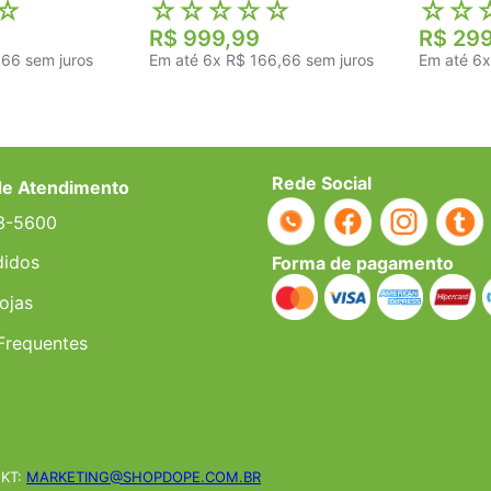
☆
☆
☆
☆
☆
☆
☆
☆
R$
999
,
99
R$
29
,
66
sem juros
Em até
6
x
R$
166
,
66
sem juros
Em até
6
Rede Social
de Atendimento
3-5600
didos
Forma de pagamento
ojas
Frequentes
KT:
MARKETING@SHOPDOPE.COM.BR