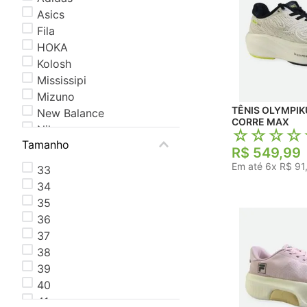
Asics
Fila
HOKA
Kolosh
Mississipi
Mizuno
TÊNIS OLYMPIKUS FEMI
New Balance
CORRE MAX
Nike
☆
☆
☆
☆
Tamanho
Olympikus
R$
549
,
99
Em até
6
x
R$
91
33
34
35
36
37
38
39
40
41