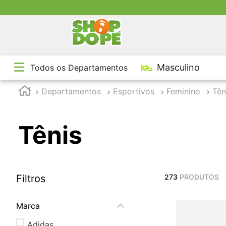
TE
Masculino
Todos os Departamentos
1
º
2
º
Departamentos
Esportivos
Feminino
Tên
3
º
4
º
Tênis
5
º
Filtros
273
PRODUTOS
Marca
Adidas