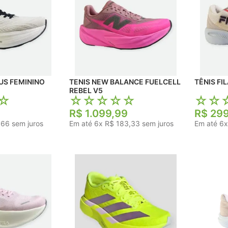
NINO
TENIS NEW BALANCE FUELCELL
REBEL V5
☆
☆
☆
☆
☆
☆
☆
☆
R$
1
.
099
,
99
R$
29
,
66
sem juros
Em até
6
x
R$
183
,
33
sem juros
Em até
6