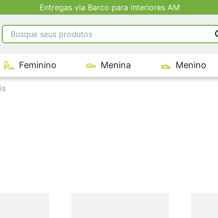
Entregas via Barco para interiores AM
Busque seus produtos
RMOS MAIS BUSCADOS
Feminino
Menina
Menino
tênis masculino
tenis feminino
is
kenner
adidas
tenis