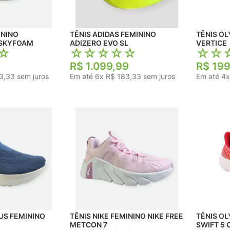
TÊNIS ADIDAS FEMININO
TÊNIS OLYMPI
 SKYFOAM
ADIZERO EVO SL
VERTICE
☆
☆
☆
☆
☆
☆
☆
☆
R$
1
.
099
,
99
R$
199
3
,
33
sem juros
Em até
6
x
R$
183
,
33
sem juros
Em até
4
NINO
TÊNIS NIKE FEMININO NIKE FREE
TÊNIS OLYMPI
METCON 7
SWIFT 5 