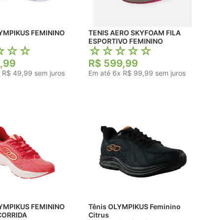
KUS FEMININO
TENIS AERO SKYFOAM FILA
ESPORTIVO FEMININO
☆
☆
☆
☆
☆
☆
☆
☆
,
99
R$
599
,
99
x
R$
49
,
99
sem juros
Em até
6
x
R$
99
,
99
sem juros
KUS FEMININO
Tênis OLYMPIKUS Feminino
CORRIDA
Citrus