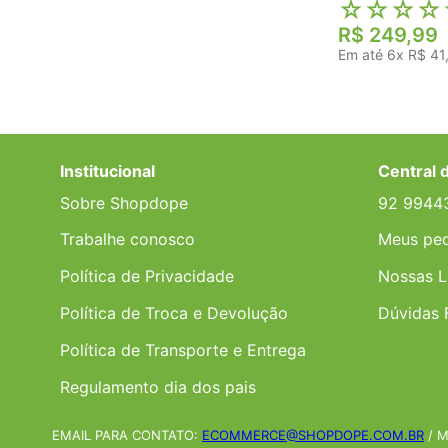
☆
☆
☆
☆
R$
249
,
99
Em até
6
x
R$
41
Institucional
Central 
Sobre Shopdope
92 9944
Trabalhe conosco
Meus pe
Política de Privacidade
Nossas L
Política de Troca e Devolução
Dúvidas 
Política de Transporte e Entrega
Regulamento dia dos pais
EMAIL PARA CONTATO:
ECOMMERCE@SHOPDOPE.COM.BR
/ M