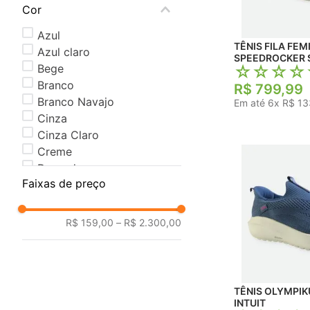
Cor
42
Azul
TÊNIS FILA FEMININO
Azul claro
SPEEDROCKER
Bege
☆
☆
☆
☆
Branco
R$
799
,
99
Branco Navajo
Em até
6
x
R$
13
Cinza
Cinza Claro
Creme
Dourado
Faixas de preço
Laranja
R$ 159,00
–
R$ 2.300,00
TÊNIS OLYMPIKUS FEMI
INTUIT