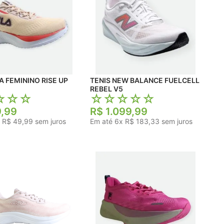
TÊNIS FILA FEMININO RISE UP
TENIS NEW BALANCE FUELCELL
REBEL V5
☆
☆
☆
☆
☆
☆
☆
☆
9
,
99
R$
1
.
099
,
99
x
R$
49
,
99
sem juros
Em até
6
x
R$
183
,
33
sem juros