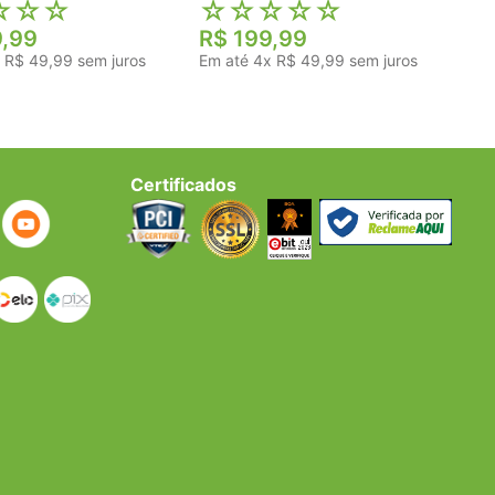
☆
☆
☆
☆
☆
☆
☆
☆
9
,
99
R$
199
,
99
x
R$
49
,
99
sem juros
Em até
4
x
R$
49
,
99
sem juros
Certificados