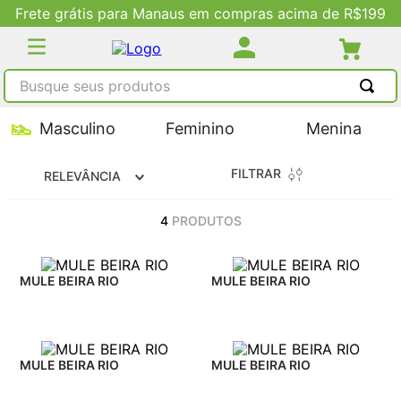
Frete grátis para Manaus em compras acima de R$199
Busque seus produtos
TERMOS MAIS BUSCADOS
Masculino
Feminino
Menina
1
º
tênis masculino
FILTRAR
RELEVÂNCIA
2
º
tenis feminino
3
º
kenner
4
PRODUTOS
4
º
adidas
5
º
tenis
MULE BEIRA RIO
MULE BEIRA RIO
MULE BEIRA RIO
MULE BEIRA RIO