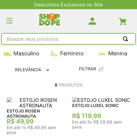
Descontos Exclusivos no Site
Busque seus produtos
TERMOS MAIS BUSCADOS
Masculino
Feminino
Menina
1
º
tênis masculino
FILTRAR
RELEVÂNCIA
2
º
tenis feminino
3
º
kenner
8
PRODUTOS
4
º
adidas
5
º
tenis
ESTOJO LUXEL SONIC
ESTOJO ROSEN
R$
119
,
99
ASTRONAUTA
R$
49
,
99
Em até
2
x
R$
59
,
99
sem
juros
Em até
1
x
R$
49
,
99
sem
juros