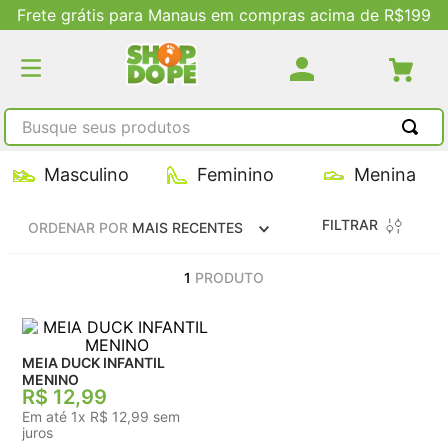
rete grátis para Manaus em compras acima de R$199
Busque seus produtos
TERMOS MAIS BUSCADOS
Masculino
Feminino
Menina
1
º
tênis masculino
FILTRAR
ORDENAR POR
MAIS RECENTES
2
º
tenis feminino
3
º
kenner
1
PRODUTO
4
º
adidas
5
º
tenis
MEIA DUCK INFANTIL
MENINO
R$
12
,
99
Em até
1
x
R$
12
,
99
sem
juros