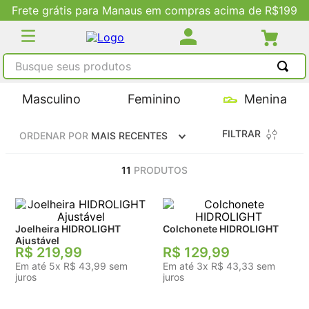
Frete grátis para Manaus em compras acima de R$199
Busque seus produtos
TERMOS MAIS BUSCADOS
Masculino
Feminino
Menina
1
º
tênis masculino
FILTRAR
ORDENAR POR
MAIS RECENTES
2
º
tenis feminino
3
º
kenner
11
PRODUTOS
4
º
adidas
5
º
tenis
Joelheira HIDROLIGHT
Colchonete HIDROLIGHT
Ajustável
R$
219
,
99
R$
129
,
99
Em até
5
x
R$
43
,
99
sem
Em até
3
x
R$
43
,
33
sem
juros
juros