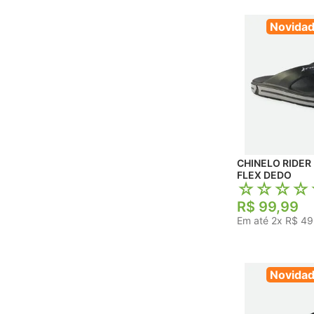
Novida
CHINELO RIDER
FLEX DEDO
☆
☆
☆
☆
R$
99
,
99
Em até
2
x
R$
49
Novida