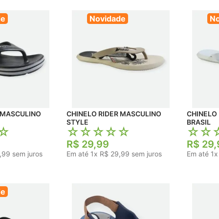
de
Novidade
No
 MASCULINO
CHINELO RIDER MASCULINO
CHINELO 
STYLE
BRASIL
☆
☆
☆
☆
☆
☆
☆
☆
R$
29
,
99
R$
29
,
,
99
sem juros
Em até
1
x
R$
29
,
99
sem juros
Em até
1
de