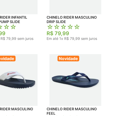
RIDER INFANTIL
CHINELO RIDER MASCULINO
PUMP SLIDE
DRIP SLIDE
☆
☆
☆
☆
☆
☆
☆
☆
99
R$
79
,
99
x
R$
79
,
99
sem juros
Em até
1
x
R$
79
,
99
sem juros
vidade
Novidade
 RIDER MASCULINO
CHINELO RIDER MASCULINO
FEEL