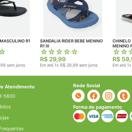
 MASCULINO R1
SANDALIA RIDER BEBE MENINO
CHINELO 
R1 III
MENINO R
☆
☆
☆
☆
☆
☆
☆
☆
R$
29
,
99
R$
59
,
,
99
sem juros
Em até
1
x
R$
29
,
99
sem juros
Em até
1
Rede Social
de Atendimento
3-5600
didos
Forma de pagamento
ojas
Frequentes