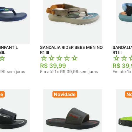
INFANTIL
SANDALIA RIDER BEBE MENINO
SANDALIA
SIL
R1 III
R1 III
☆
☆
☆
☆
☆
☆
☆
☆
R$
39
,
99
R$
39
,
,
99
sem juros
Em até
1
x
R$
39
,
99
sem juros
Em até
1
de
Novidade
No