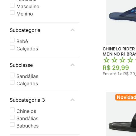
Masculino
Menino
Subcategoria
Bebê
Calçados
CHINELO RIDER 
MENINO R1 BRA
☆
☆
☆
☆
Subclasse
R$
29
,
99
Em até
1
x
R$
29
Sandálias
Calçados
Novida
Subcategoria 3
Chinelos
Sandálias
Babuches