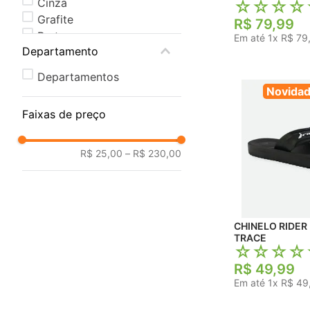
Cinza
☆
☆
☆
☆
Grafite
R$
79
,
99
Preto
Em até
1
x
R$
79
Departamento
Verde
Departamentos
Novida
Faixas de preço
R$ 25,00
–
R$ 230,00
CHINELO RIDER
TRACE
☆
☆
☆
☆
R$
49
,
99
Em até
1
x
R$
49