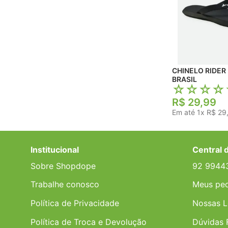
CHINELO RIDER
BRASIL
☆
☆
☆
☆
R$
29
,
99
Em até
1
x
R$
29
Institucional
Central 
Sobre Shopdope
92 9944
Trabalhe conosco
Meus pe
Política de Privacidade
Nossas L
Política de Troca e Devolução
Dúvidas 