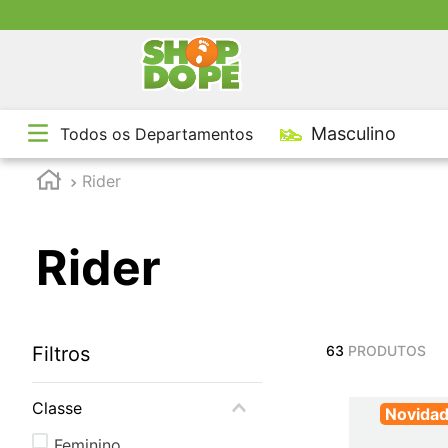
TE
Masculino
Todos os Departamentos
1
º
2
º
Rider
3
º
4
º
Rider
5
º
Filtros
63
PRODUTOS
Classe
Novida
Feminino