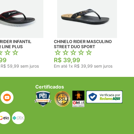
RIDER INFANTIL
CHINELO RIDER MASCULINO
 LINE PLUS
STREET DUO SPORT
☆
☆
☆
☆
☆
☆
☆
☆
99
R$
39
,
99
x
R$
59
,
99
sem juros
Em até
1
x
R$
39
,
99
sem juros
Certificados