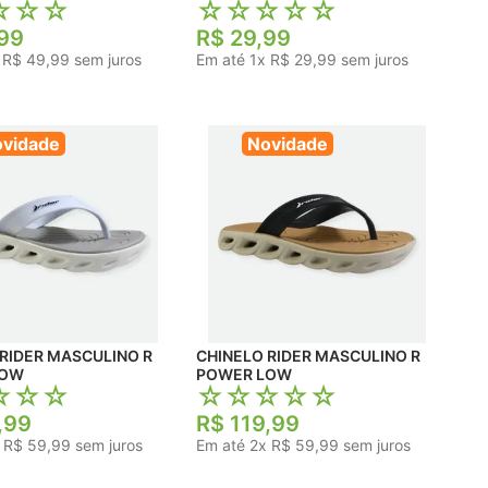
☆
☆
☆
☆
☆
☆
☆
☆
99
R$
29
,
99
x
R$
49
,
99
sem juros
Em até
1
x
R$
29
,
99
sem juros
vidade
Novidade
RIDER MASCULINO R
CHINELO RIDER MASCULINO R
LOW
POWER LOW
☆
☆
☆
☆
☆
☆
☆
☆
,
99
R$
119
,
99
x
R$
59
,
99
sem juros
Em até
2
x
R$
59
,
99
sem juros