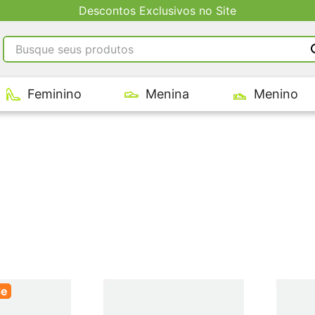
Entregas via Barco para interi
Busque seus produtos
RMOS MAIS BUSCADOS
Feminino
Menina
Menino
tênis masculino
tenis feminino
kenner
adidas
tenis
de