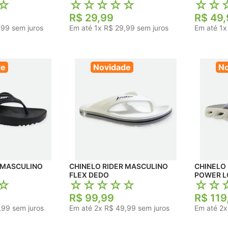
☆
☆
☆
☆
☆
☆
☆
☆
R$
29
,
99
R$
49
,
,
99
sem juros
Em até
1
x
R$
29
,
99
sem juros
Em até
1
de
Novidade
No
 MASCULINO
CHINELO RIDER MASCULINO
CHINELO 
FLEX DEDO
POWER 
☆
☆
☆
☆
☆
☆
☆
☆
R$
99
,
99
R$
119
,
99
sem juros
Em até
2
x
R$
49
,
99
sem juros
Em até
2