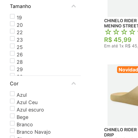
Tamanho
19
CHINELO RIDER 
20
MENINO STREET
☆
☆
☆
☆
22
R$
45
,
99
23
Em até
1
x
R$
45
25
26
28
29
Novida
30
Cor
31
Azul
Azul Ceu
Azul escuro
Bege
Branco
CHINELO RIDER
Branco Navajo
DRIP