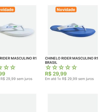
vidade
Novidade
RIDER MASCULINO R1
CHINELO RIDER MASCULINO R1
BRASIL
☆
☆
☆
☆
☆
☆
☆
☆
99
R$
29
,
99
x
R$
29
,
99
sem juros
Em até
1
x
R$
29
,
99
sem juros