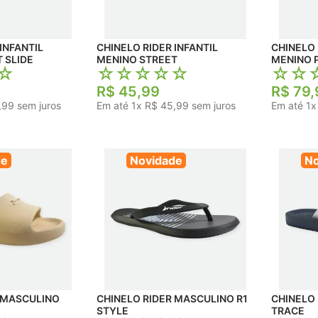
INFANTIL
CHINELO RIDER INFANTIL
CHINELO 
 SLIDE
MENINO STREET
MENINO 
☆
☆
☆
☆
☆
☆
☆
☆
R$
45
,
99
R$
79
,
,
99
sem juros
Em até
1
x
R$
45
,
99
sem juros
Em até
1
de
Novidade
No
 MASCULINO
CHINELO RIDER MASCULINO R1
CHINELO
STYLE
TRACE