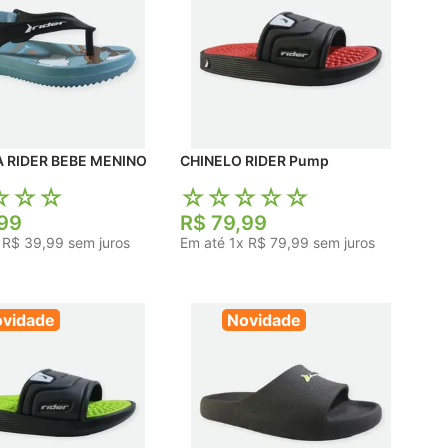
 RIDER BEBE MENINO
CHINELO RIDER Pump
☆
☆
☆
☆
☆
☆
☆
☆
99
R$
79
,
99
x
R$
39
,
99
sem juros
Em até
1
x
R$
79
,
99
sem juros
vidade
Novidade