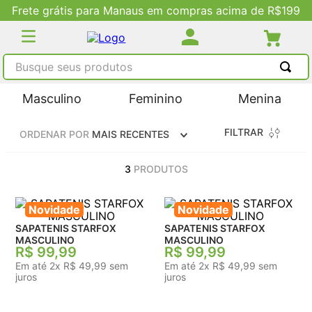
Frete grátis para Manaus em compras acima de R$199
Busque seus produtos
TERMOS MAIS BUSCADOS
Masculino
Feminino
Menina
1
º
tênis masculino
FILTRAR
ORDENAR POR
MAIS RECENTES
2
º
tenis feminino
3
º
kenner
3
PRODUTOS
4
º
adidas
Novidade
Novidade
5
º
tenis
SAPATENIS STARFOX
SAPATENIS STARFOX
MASCULINO
MASCULINO
R$
99
,
99
R$
99
,
99
Em até
2
x
R$
49
,
99
sem
Em até
2
x
R$
49
,
99
sem
juros
juros