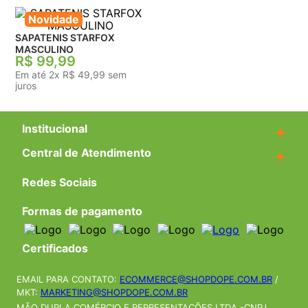
Novidade
SAPATENIS STARFOX
MASCULINO
R$
99
,
99
Em até
2
x
R$
49
,
99
sem
juros
Institucional
+
Central de Atendimento
+
Redes Sociais
Formas de pagamento
Certificados
EMAIL PARA CONTATO:
ECOMMERCE@SHOPDOPE.COM.BR
/
MKT:
MARKETING@SHOPDOPE.COM.BR
MÃO DUPLA COMÉRCIO E REPRESENTAÇÕES LTDA -CNPJ