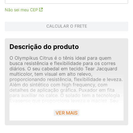
Não sei meu CEP
CALCULAR O FRETE
Descrição do produto
O Olympikus Citrus é o tênis ideal para quem
busca resistência e flexibilidade para os corres
diários. O seu cabedal em tecido Tear Jacquard
multicolor, tem visual em alto relevo,
proporcionando resistência, flexibilidade e leveza.
Além do sintético com high frequency, com
detalhes de aplicação gráfica. Puxador em fita
para auxiliar no calce. O solado tem a tecnologia
Evasense que proporciona leveza e maciez. Seu
design com recortes verticais permite maior
flexibilidade e as texturas em pontos estratégicos
VER MAIS
dão maior aderência e segurança para a sua
pisada.