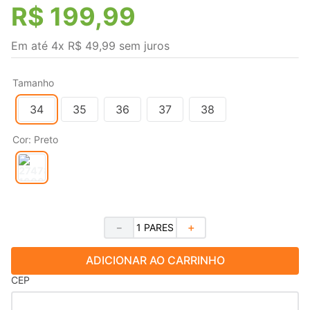
R$
199
,
99
Em até
4
x
R$
49
,
99
sem juros
Tamanho
34
35
36
37
38
Cor
:
Preto
－
＋
ADICIONAR AO CARRINHO
CEP