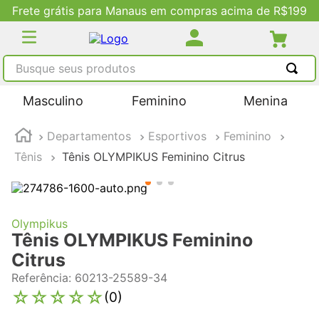
Frete grátis para Manaus em compras acima de R$199
Busque seus produtos
TERMOS MAIS BUSCADOS
Masculino
Feminino
Menina
1
º
tênis masculino
Departamentos
Esportivos
Feminino
2
º
tenis feminino
Tênis
Tênis OLYMPIKUS Feminino Citrus
3
º
kenner
4
º
adidas
5
º
tenis
Olympikus
Tênis OLYMPIKUS Feminino
Citrus
Referência
:
60213-25589-34
☆
☆
☆
☆
☆
(
0
)