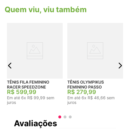
Quem viu, viu também
T
j
TÊNIS FILA FEMININO
TÊNIS OLYMPIKUS
RACER SPEEDZONE
FEMININO PASSO
☆
☆
☆
☆
☆
R$
279
,
99
Em até
6
x
R$
46
,
66
sem
R$
599
,
99
juros
Em até
6
x
R$
99
,
99
sem
juros