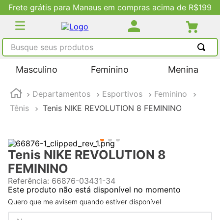
Frete grátis para Manaus em compras acima de R$199
Busque seus produtos
TERMOS MAIS BUSCADOS
Masculino
Feminino
Menina
1
º
tênis masculino
Departamentos
Esportivos
Feminino
2
º
tenis feminino
Tênis
Tenis NIKE REVOLUTION 8 FEMININO
3
º
kenner
4
º
adidas
5
º
tenis
Tenis NIKE REVOLUTION 8
FEMININO
Referência
:
66876-03431-34
Este produto não está disponível no momento
Quero que me avisem quando estiver disponível