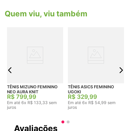
Pontos de toque Os pontos de toque no calcanhar
e na língua criam uma sensação natural ao calçar
Quem viu, viu também
e remover o tênis. Novidades A tela na parte de
cima é mais ventilada do que a do Revolution 7
para manter os pés frescos. Detalhes do produto
Peso: aprox. 236 g (tamanho 37,5 no Brasil) Drop
do calcanhar até a ponta: 10 mm
j
TÊNIS MIZUNO FEMININO
TÊNIS ASICS FEMININO
NEO AURA KNIT
UGOKI
R$
799
,
99
R$
329
,
99
Em até
6
x
R$
133
,
33
sem
Em até
6
x
R$
54
,
99
sem
juros
juros
Avaliações