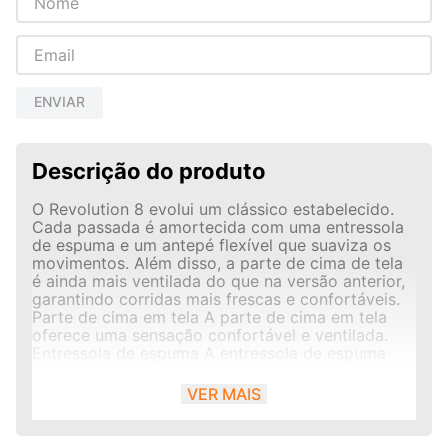
ENVIAR
Descrição do produto
O Revolution 8 evolui um clássico estabelecido.
Cada passada é amortecida com uma entressola
de espuma e um antepé flexível que suaviza os
movimentos. Além disso, a parte de cima de tela
é ainda mais ventilada do que na versão anterior,
garantindo corridas mais frescas e confortáveis.
Parte de cima em tela A parte de cima em tela
oferece uma sensação confortável e ventilada.
Entressola de espuma A entressola de espuma
garante amortecimento intuitivo com a geometria
do balancim focada no conforto. Sola acolchoada
VER MAIS
A sola tem um design intuitivo da Nike e sulcos
flexíveis no antepé que criam um efeito
confortável e amortecido durante a corrida.