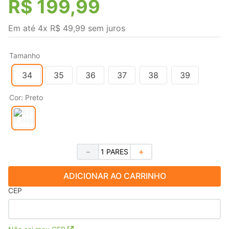
R$
199
,
99
Em até
4
x
R$
49
,
99
sem juros
Tamanho
34
35
36
37
38
39
Cor
:
Preto
－
＋
ADICIONAR AO CARRINHO
CEP