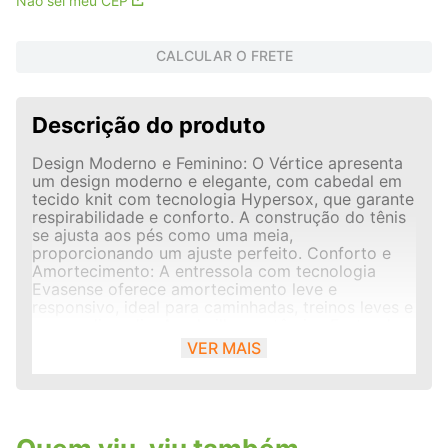
Não sei meu CEP
CALCULAR O FRETE
Descrição do produto
Design Moderno e Feminino: O Vértice apresenta
um design moderno e elegante, com cabedal em
tecido knit com tecnologia Hypersox, que garante
respirabilidade e conforto. A construção do tênis
se ajusta aos pés como uma meia,
proporcionando um ajuste perfeito. Conforto e
Amortecimento: A entressola com tecnologia
Evasense oferece amortecimento leve e
responsivo, ideal para caminhadas, treinos leves e
uso no dia a dia. A palmilha anatômica Feetpad
garante conforto extra e se adapta ao formato
VER MAIS
dos pés. Detalhes Sofisticados: O tênis possui
detalhes sofisticados, como o logo da Olympikus
em material metalizado e a textura diferenciada
do tecido knit. A combinação de cores neutras e
o design clean tornam o Vértice um tênis versátil,