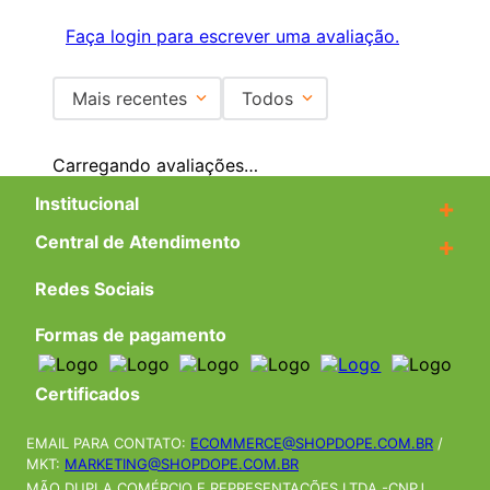
Faça login para escrever uma avaliação.
Mais recentes
Todos
Carregando avaliações…
Institucional
+
Central de Atendimento
+
Redes Sociais
Formas de pagamento
Certificados
EMAIL PARA CONTATO:
ECOMMERCE@SHOPDOPE.COM.BR
/
MKT:
MARKETING@SHOPDOPE.COM.BR
MÃO DUPLA COMÉRCIO E REPRESENTAÇÕES LTDA -CNPJ