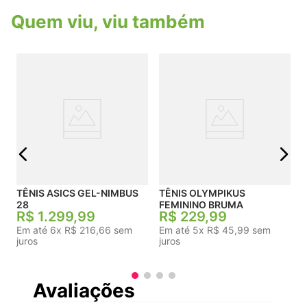
passadas, promovendo maior consistência,
Quem viu, viu também
equilíbrio e estabilidade.Solado de Borracha
Resistente: Base de borracha sólida de excelente
durabilidade com ranhuras flexíveis
antiderrapantes, projetada para entregar tração
total em asfalto ou esteira.Ficha Técnico-
ComercialIndicado para: Corrida, caminhada,
treinos de academia, circuitos aeróbicos e uso
casual diário.Marca: Asics.
j
TÊNIS ASICS GEL-NIMBUS
TÊNIS OLYMPIKUS
28
FEMININO BRUMA
R$
1
.
299
,
99
R$
229
,
99
Em até
6
x
R$
216
,
66
sem
Em até
5
x
R$
45
,
99
sem
juros
juros
Avaliações