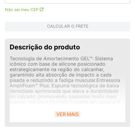
Não sei meu CEP
CALCULAR O FRETE
Descrição do produto
Tecnologia de Amortecimento GEL™: Sistema
icônico com base de silicone posicionado
estrategicamente na região do calcanhar,
garantindo alta absorção de impacto a cada
pisada e reduzindo a fadiga muscular.Entressola
AmpliFoam™ Plus: Espuma tecnológica de baixa
densidade aprimorada que eleva a durabilidade
do calçado, promovendo passadas muito mais
suaves, macias e flexíveis.Cabedal em Jacquard
Mesh: Tecido em malha técnica respirável e suave
que abraça o contorno do pé com precisão,
VER MAIS
otimizando o fluxo de ar para manter os pés
secos durante as atividades.Tecnologia Guidance
Line™: Sulco vertical integrado que se estende por
toda a extensão do solado para guiar o ciclo das