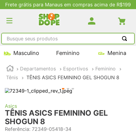
Frete grátis para Manaus em compras acima de R$199
Busque seus produtos
TERMOS MAIS BUSCADOS
Masculino
Feminino
Menina
1
º
tênis masculino
Departamentos
Esportivos
Feminino
2
º
tenis feminino
Tênis
TÊNIS ASICS FEMININO GEL SHOGUN 8
3
º
kenner
4
º
adidas
5
º
tenis
Asics
TÊNIS ASICS FEMININO GEL
SHOGUN 8
Referência
:
72349-05418-34