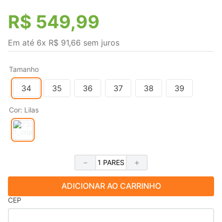
R$
549
,
99
Em até
6
x
R$
91
,
66
sem juros
Tamanho
34
35
36
37
38
39
Cor
:
Lilas
－
＋
ADICIONAR AO CARRINHO
CEP