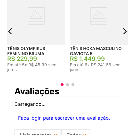
j
TÊNIS OLYMPIKUS
TÊNIS HOKA MASCULINO
FEMININO BRUMA
GAVIOTA 5
R$
229
,
99
R$
1
.
449
,
99
Em até
5
x
R$
45
,
99
sem
Em até
6
x
R$
241
,
66
sem
juros
juros
Avaliações
Carregando…
Faça login para escrever uma avaliação.
Mais recentes
Todos