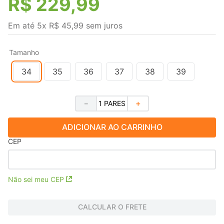
R$
229
,
99
Em até
5
x
R$
45
,
99
sem juros
Tamanho
34
35
36
37
38
39
－
＋
ADICIONAR AO CARRINHO
CEP
Não sei meu CEP
CALCULAR O FRETE