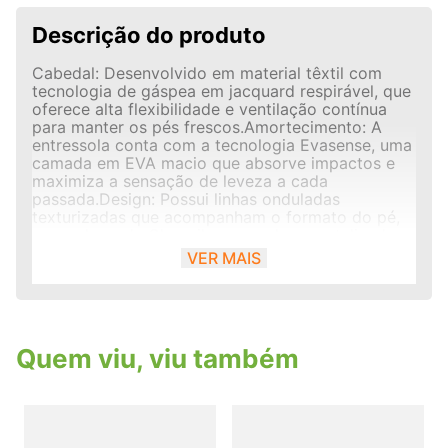
Descrição do produto
Cabedal: Desenvolvido em material têxtil com
tecnologia de gáspea em jacquard respirável, que
oferece alta flexibilidade e ventilação contínua
para manter os pés frescos.Amortecimento: A
entressola conta com a tecnologia Evasense, uma
camada em EVA macio que absorve impactos e
maximiza a sensação de leveza a cada
passada.Design: Possui linhas onduladas
texturizadas que acompanham o formato do pé,
com o logo da Olympikus em relevo metalizado
na lateral e puxador no calcanhar para facilitar o
VER MAIS
calce.Solado: Sola de EVA colada antiderrapante
com altura aproximada de 4,5 cm para excelente
tração e estabilidade.
Quem viu, viu também
T