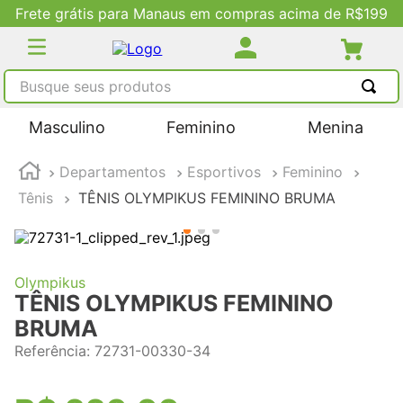
Frete grátis para Manaus em compras acima de R$199
Busque seus produtos
TERMOS MAIS BUSCADOS
Masculino
Feminino
Menina
1
º
tênis masculino
Departamentos
Esportivos
Feminino
2
º
tenis feminino
Tênis
TÊNIS OLYMPIKUS FEMININO BRUMA
3
º
kenner
4
º
adidas
5
º
tenis
Olympikus
TÊNIS OLYMPIKUS FEMININO
BRUMA
Referência
:
72731-00330-34