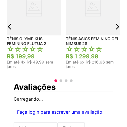
j
TÊNIS OLYMPIKUS
TÊNIS ASICS FEMININO GEL
FEMININO FLUTUA 2
NIMBUS 28
☆
☆
☆
☆
☆
☆
☆
☆
☆
☆
R$
199
,
99
R$
1
.
299
,
99
Em até
4
x
R$
49
,
99
sem
Em até
6
x
R$
216
,
66
sem
juros
juros
Avaliações
Carregando…
Faça login para escrever uma avaliação.