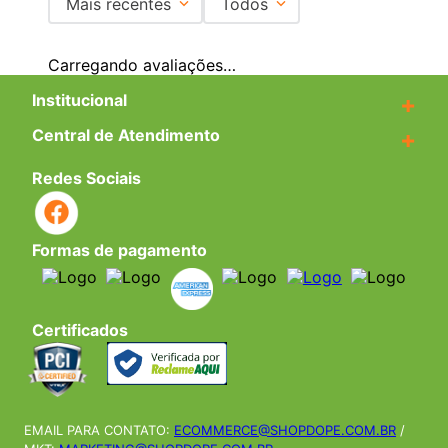
Mais recentes
Todos
Carregando avaliações…
Institucional
+
Central de Atendimento
+
Redes Sociais
Formas de pagamento
Certificados
EMAIL PARA CONTATO:
ECOMMERCE@SHOPDOPE.COM.BR
/