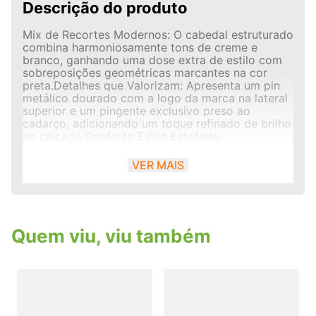
Descrição do produto
Mix de Recortes Modernos: O cabedal estruturado
combina harmoniosamente tons de creme e
branco, ganhando uma dose extra de estilo com
sobreposições geométricas marcantes na cor
preta.Detalhes que Valorizam: Apresenta um pin
metálico dourado com a logo da marca na lateral
superior e um pingente exclusivo preso ao
cadarço, adicionando um toque refinado de brilho
ao calçado.Conforto Estilo Estofado:
Desenvolvido com colarinho e língua acolchoados
em tecido preto, ele reduz o atrito e envolve o
VER MAIS
calcanhar com total suavidade. As perfurações na
biqueira garantem melhor circulação de ar.Solado
Flatform Robusto: A sola alta em estilo caixa reta
oferece uma elevação sutil e contemporânea,
garantindo passos firmes, excelente estabilidade
Quem viu, viu também
e alta durabilidade urbana.
T