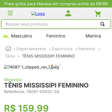
ras acima de R$199
Descontos Exclusivos n
Busque seus produtos
TERMOS MAIS BUSCADOS
Masculino
Feminino
Menina
1
º
tênis masculino
Departamentos
Esportivos
Feminino
2
º
tenis feminino
Tênis
TÊNIS MISSISSIPI FEMININO
3
º
kenner
4
º
adidas
5
º
tenis
Mississipi
TÊNIS MISSISSIPI FEMININO
Referência
:
74087-05032-34
R$
159
,
99