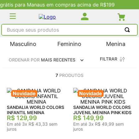
ima de R$199
Descontos Exclusivos no Site
Busque seus produtos
TERMOS MAIS BUSCADOS
Masculino
Feminino
Menina
1
º
tênis masculino
FILTRAR
ORDENAR POR
MAIS RECENTES
2
º
tenis feminino
3
º
kenner
7
PRODUTOS
4
º
adidas
Novidade
Novidade
5
º
tenis
SANDALIA WORLD COLORS
SANDALIA WORLD COLORS
INFANTIL MENINA
JUVENIL MENINA PINK KIDS
R$
129
,
99
R$
149
,
99
Em até
3
x
R$
43
,
33
sem
Em até
3
x
R$
49
,
99
sem
juros
juros