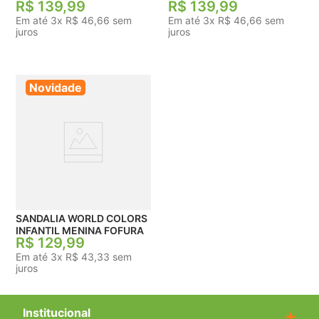
R$
139
,
99
R$
139
,
99
Em até
3
x
R$
46
,
66
sem
Em até
3
x
R$
46
,
66
sem
juros
juros
Novidade
SANDALIA WORLD COLORS
INFANTIL MENINA FOFURA
R$
129
,
99
Em até
3
x
R$
43
,
33
sem
juros
Institucional
+