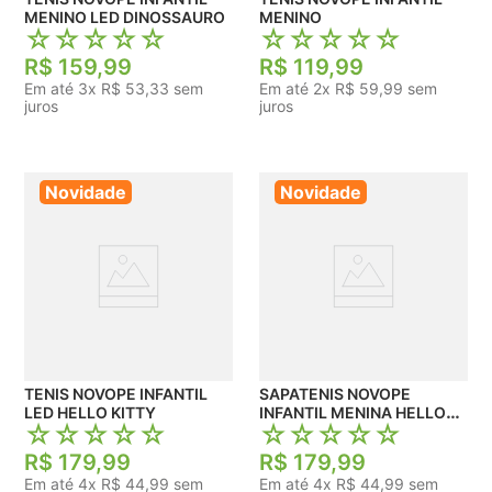
MENINO LED DINOSSAURO
MENINO
☆
☆
☆
☆
☆
☆
☆
☆
☆
☆
R$
159
,
99
R$
119
,
99
Em até
3
x
R$
53
,
33
sem
Em até
2
x
R$
59
,
99
sem
juros
juros
Novidade
Novidade
TENIS NOVOPE INFANTIL
SAPATENIS NOVOPE
LED HELLO KITTY
INFANTIL MENINA HELLO
☆
☆
☆
☆
☆
☆
☆
☆
☆
☆
KITTY
R$
179
,
99
R$
179
,
99
Em até
4
x
R$
44
,
99
sem
Em até
4
x
R$
44
,
99
sem