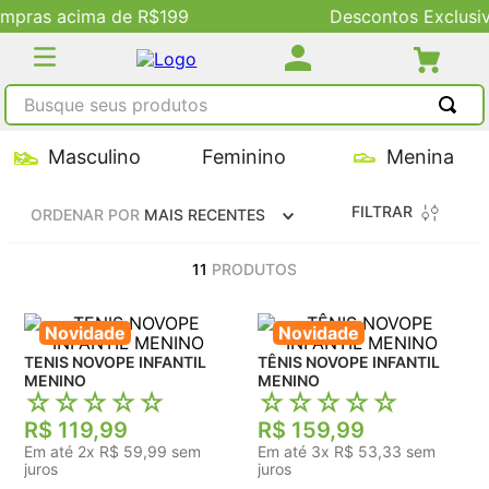
9
Descontos Exclusivos no Site
Busque seus produtos
TERMOS MAIS BUSCADOS
Masculino
Feminino
Menina
1
º
tênis masculino
FILTRAR
ORDENAR POR
MAIS RECENTES
2
º
tenis feminino
3
º
kenner
11
PRODUTOS
4
º
adidas
Novidade
Novidade
5
º
tenis
TENIS NOVOPE INFANTIL
TÊNIS NOVOPE INFANTIL
MENINO
MENINO
☆
☆
☆
☆
☆
☆
☆
☆
☆
☆
R$
119
,
99
R$
159
,
99
Em até
2
x
R$
59
,
99
sem
Em até
3
x
R$
53
,
33
sem
juros
juros