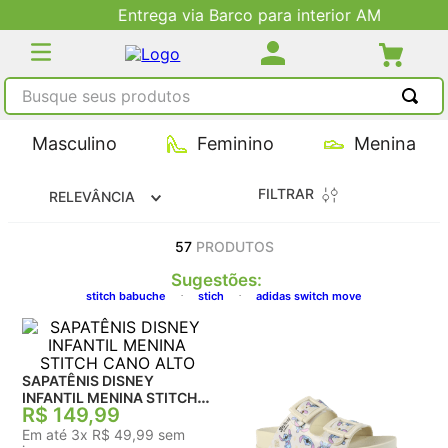
Entrega via Barco para interior AM
Busque seus produtos
TERMOS MAIS BUSCADOS
Masculino
Feminino
Menina
1
º
tênis masculino
FILTRAR
RELEVÂNCIA
2
º
tenis feminino
3
º
kenner
57
PRODUTOS
4
º
adidas
Sugestões
:
stitch babuche
stich
adidas switch move
5
º
tenis
SAPATÊNIS DISNEY
INFANTIL MENINA STITCH
R$
149
,
99
CANO ALTO
Em até
3
x
R$
49
,
99
sem