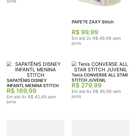
juros
PAPETE ZAXY Stitch
R$
99
,
99
Em até
2
x
R$
49
,
99
sem
juros
Tenis CONVERSE ALL STAR
STITCH JUVENIL
SAPATÊNIS DISNEY
R$
279
,
99
INFANTL MENINA STITCH
R$
169
,
99
Em até
6
x
R$
46
,
66
sem
juros
Em até
4
x
R$
42
,
49
sem
juros