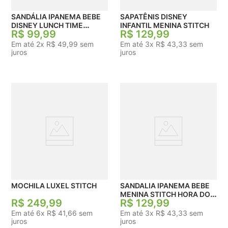
SANDÁLIA IPANEMA BEBE
SAPATÊNIS DISNEY
DISNEY LUNCH TIME
INFANTIL MENINA STITCH
R$
99
,
99
R$
129
,
99
STITCH
Em até
2
x
R$
49
,
99
sem
Em até
3
x
R$
43
,
33
sem
juros
juros
MOCHILA LUXEL STITCH
SANDALIA IPANEMA BEBE
MENINA STITCH HORA DO
R$
249
,
99
R$
129
,
99
LANCHE
Em até
6
x
R$
41
,
66
sem
Em até
3
x
R$
43
,
33
sem
juros
juros